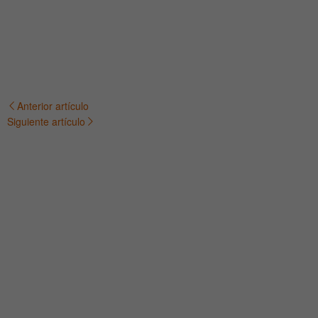
Anterior artículo
Navegación
Siguiente artículo
de
entradas