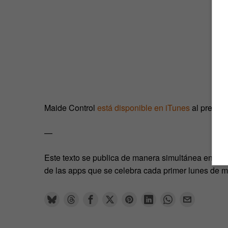
Maide Control
está disponible en iTunes
al precio 
—
Este texto se publica de manera simultánea en
The
de las apps que se celebra cada primer lunes de 