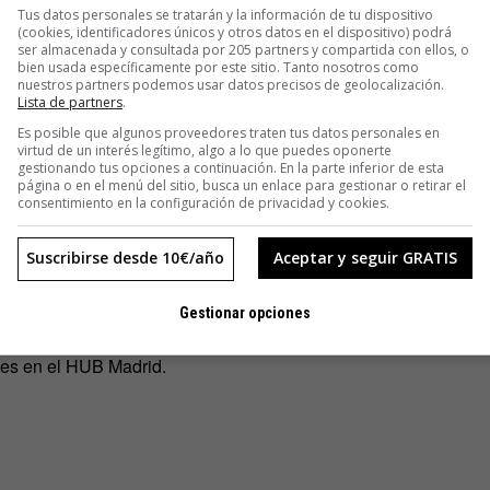
Tus datos personales se tratarán y la información de tu dispositivo
(cookies, identificadores únicos y otros datos en el dispositivo) podrá
ser almacenada y consultada por 205 partners y compartida con ellos, o
bien usada específicamente por este sitio. Tanto nosotros como
nuestros partners podemos usar datos precisos de geolocalización.
Lista de partners
.
Es posible que algunos proveedores traten tus datos personales en
virtud de un interés legítimo, algo a lo que puedes oponerte
gestionando tus opciones a continuación. En la parte inferior de esta
página o en el menú del sitio, busca un enlace para gestionar o retirar el
consentimiento en la configuración de privacidad y cookies.
de 3.99€.
Suscribirse desde 10€/año
Aceptar y seguir GRATIS
Gestionar opciones
 App Date
, el sitio web del evento mensual en torno al mundo
mes en el HUB Madrid.