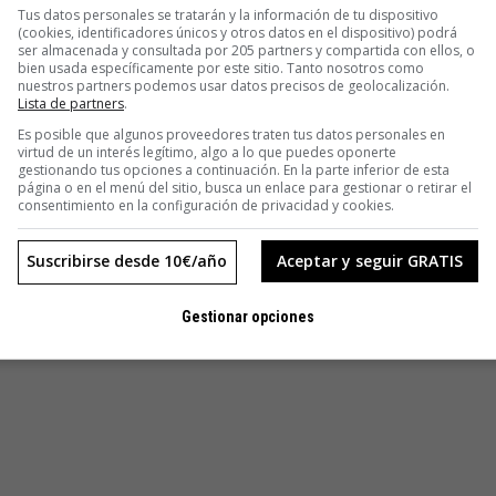
y ejecución, Harris ha conseguido, con la ayuda del
Tus datos personales se tratarán y la información de tu dispositivo
(cookies, identificadores únicos y otros datos en el dispositivo) podrá
uy efectiva de hacer llegar a los fans el contenido que ha
ser almacenada y consultada por 205 partners y compartida con ellos, o
bien usada específicamente por este sitio. Tanto nosotros como
nuestros partners podemos usar datos precisos de geolocalización.
Lista de partners
.
 gratuita.
Es posible que algunos proveedores traten tus datos personales en
virtud de un interés legítimo, algo a lo que puedes oponerte
gestionando tus opciones a continuación. En la parte inferior de esta
página o en el menú del sitio, busca un enlace para gestionar o retirar el
consentimiento en la configuración de privacidad y cookies.
Suscribirse desde 10€/año
Aceptar y seguir GRATIS
Gestionar opciones