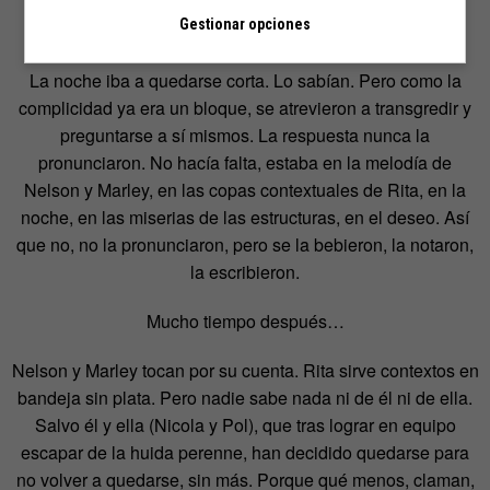
Gestionar opciones
La noche iba a quedarse corta. Lo sabían. Pero como la
complicidad ya era un bloque, se atrevieron a transgredir y
preguntarse a sí mismos. La respuesta nunca la
pronunciaron. No hacía falta, estaba en la melodía de
Nelson y Marley, en las copas contextuales de Rita, en la
noche, en las miserias de las estructuras, en el deseo. Así
que no, no la pronunciaron, pero se la bebieron, la notaron,
la escribieron.
Mucho tiempo después…
Nelson y Marley tocan por su cuenta. Rita sirve contextos en
bandeja sin plata. Pero nadie sabe nada ni de él ni de ella.
Salvo él y ella (Nicola y Pol), que tras lograr en equipo
escapar de la huida perenne, han decidido quedarse para
no volver a quedarse, sin más. Porque qué menos, claman,