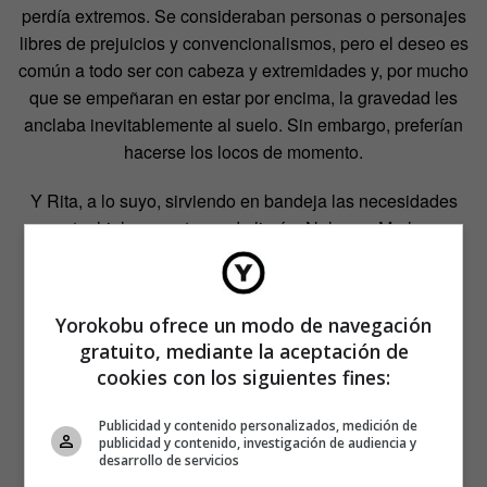
perdía extremos. Se consideraban personas o personajes
libres de prejuicios y convencionalismos, pero el deseo es
común a todo ser con cabeza y extremidades y, por mucho
que se empeñaran en estar por encima, la gravedad les
anclaba inevitablemente al suelo. Sin embargo, preferían
hacerse los locos de momento.
Y Rita, a lo suyo, sirviendo en bandeja las necesidades
entre hielos y cortezas de limón. Nelson y Marley,
sencillamente, disfrutaban de este pedazo de realidad
ficción que él y ella les habían brindado y que les hacía
sentir que sí pintaban.
Yorokobu ofrece un modo de navegación
gratuito, mediante la aceptación de
cookies con los siguientes fines:
Publicidad y contenido personalizados, medición de
publicidad y contenido, investigación de audiencia y
desarrollo de servicios