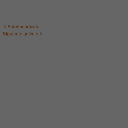
Anterior artículo
Navegación
Siguiente artículo
de
entradas