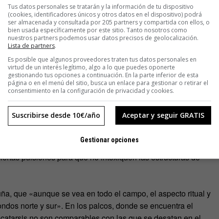
agitando el fantasma de los malos resultados, como quien habla
Tus datos personales se tratarán y la información de tu dispositivo
 para que asuste menos.
(cookies, identificadores únicos y otros datos en el dispositivo) podrá
ser almacenada y consultada por 205 partners y compartida con ellos, o
bien usada específicamente por este sitio. Tanto nosotros como
 vagones del suburbano, la presencia de unos hinchas supone
nuestros partners podemos usar datos precisos de geolocalización.
Lista de partners
.
anestesia del día a día, van a
participar en una ficción de
Es posible que algunos proveedores traten tus datos personales en
convierten en alguien distintos a quienes son durante la
virtud de un interés legítimo, algo a lo que puedes oponerte
gestionando tus opciones a continuación. En la parte inferior de esta
página o en el menú del sitio, busca un enlace para gestionar o retirar el
consentimiento en la configuración de privacidad y cookies.
Suscribirse desde 10€/año
Aceptar y seguir GRATIS
pólogo Marcel Mauss calificó el fútbol como un «hecho social
Gestionar opciones
as del orden realizadas en un entorno controlado, son
ciertas pulsiones para que no intoxiquen las estructuras de
ña, que «aunque se vea en todo el campo, el aspecto ritual y
ndos norte y sur». En los palcos, donde se encuentra el
la catarsis no son comparables con las que se desatan en el