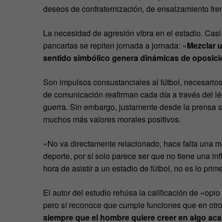
deseos de confraternización, de ensalzamiento fren
La necesidad de agresión vibra en el estadio. Casi 
pancartas se repiten jornada a jornada: «
Mezclar u
sentido simbólico genera dinámicas de oposició
Son impulsos consustanciales al fútbol, necesarios
de comunicación reafirman cada día a través del lé
guerra. Sin embargo, justamente desde la prensa se
muchos más valores morales positivos.
«No va directamente relacionado, hace falta una me
deporte, por sí solo parece ser que no tiene una infl
hora de asistir a un estadio de fútbol, no es lo pri
El autor del estudio rehúsa la calificación de «opi
pero sí reconoce que cumple funciones que en otro 
siempre que el hombre quiere creer en algo ac