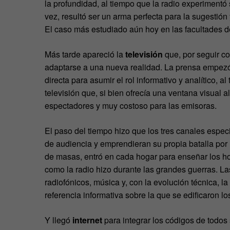
la profundidad, al tiempo que la radio experimentó s
vez, resultó ser un arma perfecta para la sugestión
El caso más estudiado aún hoy en las facultades d
Más tarde apareció la
televisión
que, por seguir co
adaptarse a una nueva realidad. La prensa empezó a
directa para asumir el rol informativo y analítico, 
televisión que, si bien ofrecía una ventana visual 
espectadores y muy costoso para las emisoras.
El paso del tiempo hizo que los tres canales espec
de audiencia y emprendieran su propia batalla por 
de masas, entró en cada hogar para enseñar los hor
como la radio hizo durante las grandes guerras. L
radiofónicos, música y, con la evolución técnica, la
referencia informativa sobre la que se edificaron l
Y llegó
internet
para integrar los códigos de todos