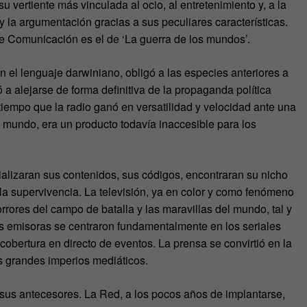
u vertiente más vinculada al ocio, al entretenimiento y, a la
 y la argumentación gracias a sus peculiares características.
e Comunicación es el de ‘La guerra de los mundos’.
n el lenguaje darwiniano, obligó a las especies anteriores a
 alejarse de forma definitiva de la propaganda política
al tiempo que la radio ganó en versatilidad y velocidad ante una
al mundo, era un producto todavía inaccesible para los
ializaran sus contenidos, sus códigos, encontraran su nicho
la supervivencia. La televisión, ya en color y como fenómeno
rores del campo de batalla y las maravillas del mundo, tal y
as emisoras se centraron fundamentalmente en los seriales
 cobertura en directo de eventos. La prensa se convirtió en la
os grandes imperios mediáticos.
 sus antecesores. La Red, a los pocos años de implantarse,