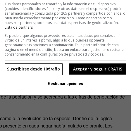
Tus datos personales se tratarán y la información de tu dispositivo
(cookies, identificadores únicos y otros datos en el dispositivo) podrá
ser almacenada y consultada por 205 partners y compartida con ellos, o
bien usada específicamente por este sitio. Tanto nosotros como
nuestros partners podemos usar datos precisos de geolocalización.
Lista de partners
.
ién se desarrolló. En paralelo a su irrupción llegaron los
Es posible que algunos proveedores traten tus datos personales en
ad básica era la de poder llamar por teléfono sin necesidad
virtud de un interés legítimo, algo a lo que puedes oponerte
gestionando tus opciones a continuación. En la parte inferior de esta
comunicarse en cualquier lugar únicamente con las limitaciones
página o en el menú del sitio, busca un enlace para gestionar o retirar el
eron primero como un producto reservado a la población con
consentimiento en la configuración de privacidad y cookies.
nto se convirtieron en objetos de consumo común.
Suscribirse desde 10€/año
Aceptar y seguir GRATIS
ente, y en apenas unos años pasaron de ser de naturaleza
ada apareció el primer
smartphone
o teléfono inteligente
Gestionar opciones
ión telefónica, incluía conexión a internet. Para entonces la
d de la población y se acercaba a las cifras de penetración de
 cambió la evolución de la especie. Dentro de la lógica
o presente en cada hogar había mutado de pronto. Los