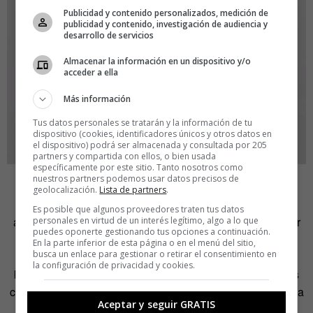
Publicidad y contenido personalizados, medición de
publicidad y contenido, investigación de audiencia y
desarrollo de servicios
Almacenar la información en un dispositivo y/o
acceder a ella
Más información
Tus datos personales se tratarán y la información de tu
dispositivo (cookies, identificadores únicos y otros datos en
el dispositivo) podrá ser almacenada y consultada por 205
partners y compartida con ellos, o bien usada
específicamente por este sitio. Tanto nosotros como
nuestros partners podemos usar datos precisos de
El desarraigo la llevó a verse limitada a la hora de
geolocalización.
Lista de partners
.
reivindicar lo que no consideraba culturalmente suyo
Es posible que algunos proveedores traten tus datos
aunque le afectase como ser humano. «Me negué a pasar
personales en virtud de un interés legítimo, algo a lo que
puedes oponerte gestionando tus opciones a continuación.
por otro de esos años en los que simplemente leo y no
En la parte inferior de esta página o en el menú del sitio,
busca un enlace para gestionar o retirar el consentimiento en
intento hacer nada para ayudar. Pero yo soy una blanca
la configuración de privacidad y cookies.
británica, no quiero decirles «no estoy de acuerdo con las
costumbres de vuestra cultura», así que intenté encontrar la
Aceptar y seguir GRATIS
manera de relacionarlo con el lugar del que vengo y