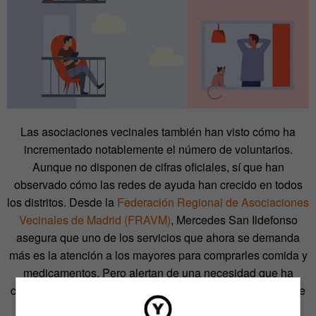
Las asociaciones vecinales también han visto cómo ha
incrementado notablemente el número de voluntarios.
Aunque no disponen de cifras oficiales, sí que han
observado cómo las redes de ayuda han crecido en todos
los distritos. Desde la
Federación Regional de Asociaciones
Vecinales de Madrid (FRAVM)
, Mercedes San Ildefonso
asegura que uno de los servicios que ahora se demanda
más es la atención a los mayores para comprarles comida y
medicamentos. Pero alertan de una necesidad que ha
crecido alarmantemente en muy poco tiempo: la compra de
alimentos para despensas solidarias y bancos de