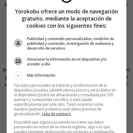
alimentos.
«Antes ya existían en algunos barrios y distritos.
Yorokobu ofrece un modo de navegación
Ahora son fundamentales y necesarios prácticamente en
gratuito, mediante la aceptación de
todas partes», advierte San Ildefonso.
cookies con los siguientes fines:
Estas redes vecinales se organizan partiendo de
Publicidad y contenido personalizados, medición de
asociaciones, oenegés y parroquias que ya existían, y se
publicidad y contenido, investigación de audiencia y
coordinan entre sí para no duplicar servicios. Entre todos
desarrollo de servicios
han creado la plataforma
Dinamiza Tu Cuarentena
. Los
Almacenar la información en un dispositivo y/o
voluntarios, cuenta San Ildefonso, son en su mayoría
acceder a ella
personas jóvenes, cuyo riesgo de contagio es mucho menor,
Más información
y se encargan de salir a la calle y asistir a sus vecinos. Por
encima de ellos, están los coordinadores, que se encargan
Tus datos personales se tratarán y la información de tu
dispositivo (cookies, identificadores únicos y otros datos en
de la burocracia y de buscar soluciones a los distintos
el dispositivo) podrá ser almacenada y consultada por 205
problemas que se plantean.
partners y compartida con ellos, o bien usada
específicamente por este sitio. Tanto nosotros como
nuestros partners podemos usar datos precisos de
geolocalización.
Lista de partners
.
Es posible que algunos proveedores traten tus datos
personales en virtud de un interés legítimo, algo a lo que
puedes oponerte gestionando tus opciones a continuación.