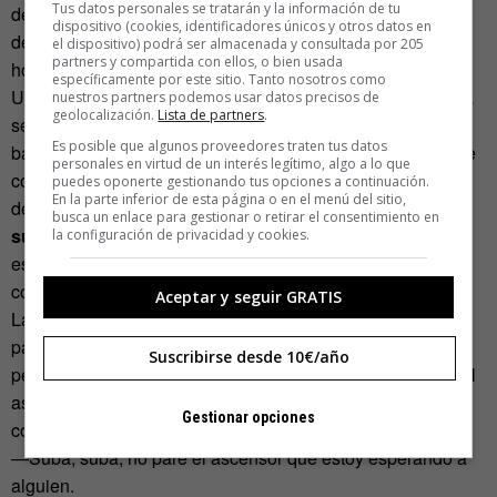
Tus datos personales se tratarán y la información de tu
del trabajo, las que se mantienen con personas
dispositivo (cookies, identificadores únicos y otros datos en
desconocidas y otros berenjenales, uno pretende que el
el dispositivo) podrá ser almacenada y consultada por 205
partners y compartida con ellos, o bien usada
hogar se convierta en una burbuja.
específicamente por este sitio. Tanto nosotros como
Uno observa que tomar al vecino como potencial problema
nuestros partners podemos usar datos precisos de
geolocalización.
Lista de partners
.
se da más en los edificios con varias plantas que en los
Es posible que algunos proveedores traten tus datos
barrios con casas individuales o en los pueblos. La idea de
personales en virtud de un interés legítimo, algo a lo que
compartir zonas comunes da lugar a molestias,
puedes oponerte gestionando tus opciones a continuación.
En la parte inferior de esta página o en el menú del sitio,
desasosiego, desconfianza… Solo
las madres jóvenes y
busca un enlace para gestionar o retirar el consentimiento en
sus hijos que pasan las tardes en el patio
parecen
la configuración de privacidad y cookies.
escapar a la idea de que el vecino es una criatura a mirar
con recelo.
Aceptar y seguir GRATIS
La idea de bajar y subir escaleras para quemar calorías no
parte de una persona preocupada por la línea, sino de una
Suscribirse desde 10€/año
persona que no quería cruzar palabra con los vecinos en el
ascensor… Una estrategia como otra para rehuir al vecino,
Gestionar opciones
como:
—Suba, suba, no pare el ascensor que estoy esperando a
alguien.