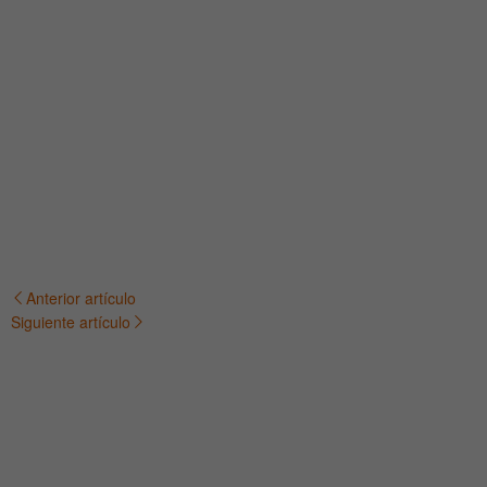
Anterior artículo
Navegación
Siguiente artículo
de
entradas