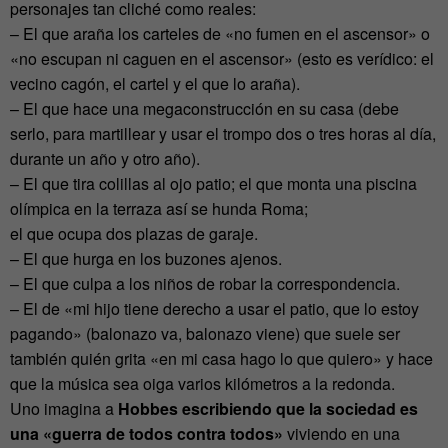
personajes tan cliché como reales:
– El que araña los carteles de «no fumen en el ascensor» o
«no escupan ni caguen en el ascensor» (esto es verídico: el
vecino cagón, el cartel y el que lo araña).
– El que hace una megaconstrucción en su casa (debe
serlo, para martillear y usar el trompo dos o tres horas al día,
durante un año y otro año).
– El que tira colillas al ojo patio; el que monta una piscina
olímpica en la terraza así se hunda Roma;
el que ocupa dos plazas de garaje.
– El que hurga en los buzones ajenos.
– El que culpa a los niños de robar la correspondencia.
– El de «mi hijo tiene derecho a usar el patio, que lo estoy
pagando» (balonazo va, balonazo viene) que suele ser
también quién grita «en mi casa hago lo que quiero» y hace
que la música sea oiga varios kilómetros a la redonda.
Uno imagina a
Hobbes escribiendo que la sociedad es
una «guerra de todos contra todos»
viviendo en una