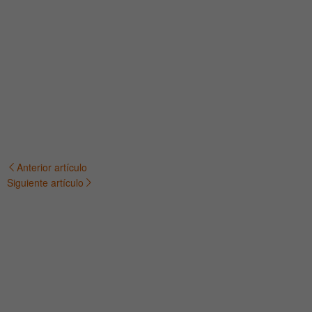
Anterior artículo
Navegación
Siguiente artículo
de
entradas