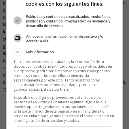
pero ellos aseguran que las pruebas de ADN de su sistema
cookies con los siguientes fines:
de predicción se llevan a cabo en un laboratorio acreditado,
donde se destruyen las muestras después del análisis.
Publicidad y contenido personalizados, medición de
publicidad y contenido, investigación de audiencia y
Su fórmula mágica consiste en comparar los sistemas
desarrollo de servicios
inmunológicos de los dos candidatos a compatibles (en
Almacenar la información en un dispositivo y/o
concreto «los antígenos leucocitarios humanos», los
acceder a ella
generadores del olor corporal) y determinar si son lo
Más información
suficientemente distintos, hecho que, según afirman, eleva
las posibilidades de éxito.
Tus datos personales se tratarán y la información de tu
dispositivo (cookies, identificadores únicos y otros datos en
«La ciencia puede lograr parejas más unidas, sanas y
el dispositivo) podrá ser almacenada y consultada por 205
duraderas», asegura su experta en relaciones. Tener
partners y compartida con ellos, o bien usada
específicamente por este sitio. Tanto nosotros como
química con alguien podría convertirse en algo premeditado.
nuestros partners podemos usar datos precisos de
*(Visto en
Código Espagueti
)
geolocalización.
Lista de partners
.
Es posible que algunos proveedores traten tus datos
personales en virtud de un interés legítimo, algo a lo que
puedes oponerte gestionando tus opciones a continuación.
En la parte inferior de esta página o en el menú del sitio,
busca un enlace para gestionar o retirar el consentimiento en
la configuración de privacidad y cookies.