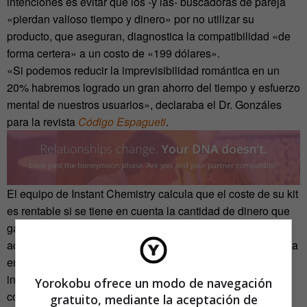
intenciones es evitar que los -y las- buscadoras de pareja
«pierdan valioso tiempo y dinero» por no utilizar su
producto, que aseguran, diagnostica la compatibilidad «de
forma certera» a un costo de «199 dólares».
«Si podemos reducir la imprevisibilidad romántica en un
20% habremos logrado un gran ahorro del tiempo y esfuerzo
mental de nuestros usuarios», declaraba el Dr. Gonzáles
para la revista
Código Espagueti
.
El equipo de Instant Chemistry calcula que el coste de su kit
es rentable si se tiene en cuenta la cantidad de dinero que
gasta cada persona que busca pareja en internet
acumulando citas fallidas. Su método genético, que se basa
en una teoría de la compatibilidad basada en los sistemas
inmunológicos o el olor corporal de los usuarios, no está
Yorokobu ofrece un modo de navegación
corroborado por ninguna institución científica de alto nivel,
gratuito, mediante la aceptación de