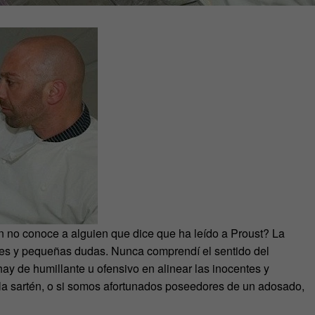
n no conoce a alguien que dice que ha leído a Proust? La
res y pequeñas dudas. Nunca comprendí el sentido del
 hay de humillante u ofensivo en alinear las inocentes y
 o la sartén, o si somos afortunados poseedores de un adosado,