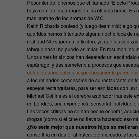
Resumiendo, diremos que el llamado “Efecto Proust”
haya comido espárragos en las últimas horas. Es u
más literario de los aromas de W.C.
Keith Richards confesó (y luego desmintió) algo q
queridos hemos intentado alguna noche loca de necro
realidad NO supera a la ficción, ya que las ceniz
tabique nasal no puede asimilar. En resumen: no i
Unos chefs británicos han desatado un escándalo mo
espárrago, y tras someterlo a procesos que escap
obtenido unos polvos sospechosamente parecidos 
a los refinados comensales de su restaurante en 
espejos rectangulares, para ser esnifadas con un t
Michael Collins es el cerebro aspirador tras este 
en Londres, una experiencia sensorial inolvidable q
Las voces críticas no se han hecho esperar, aduc
drogas (como si el cine no llevara haciendo eso m
¿No sería mejor que nuestros hijos se metieran
convertiría en dealer al frutero del mercado, y las