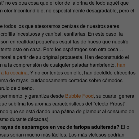
 no es otra cosa que el olor de la orina de todo aquél que
n olor inconfundible, no especialmente desagradable, pero el
ue todos los que atesoramos cenizas de nuestros seres
filia incestuosa y caníbal: esnifarlas. En este caso, la
as son en realidad pequeñas esquirlas de hueso que nuestro
ntente esto en casa. Pero los espárragos son otra cosa…
ral a partir de su original propuesta. Han deconstruido el
an a la comprensión de cualquier paladar hambriento,
han
a la cocaína
. Y no contentos con ello, han decidido ofrecerlos
forma de rayas, cuidadosamente cortadas sobre cómodos
urulo de diseño.
experimento, y garantiza desde
Bubble Food
, su cuartel general
ue sublima los aromas característicos del “efecto Proust”.
iendo que se está dando una pátina de glamour al consumo de
ismo durante décadas).
 rayas de espárragos en vez de farlopa adulterada?
Ello
 cosas serían mucho más fáciles. Los más viciosos podrían