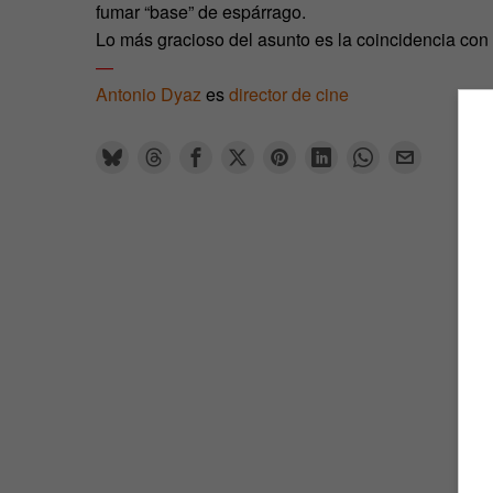
fumar “base” de espárrago.
Lo más gracioso del asunto es la coincidencia con 
—
Antonio Dyaz
es
director de cine