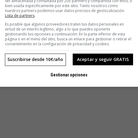
ser almacenada y consultada por 205 partners y compartida con ellos, o
bien usada específicamente por este sitio. Tanto nosotros como
nuestros partners podemos usar datos precisos de geolocalización.
Lista de partners
.
Es posible que algunos proveedores traten tus datos personales en
virtud de un interés legítimo, algo a lo que puedes oponerte
gestionando tus opciones a continuación. En la parte inferior de esta
página o en el menú del sitio, busca un enlace para gestionar o retirar el
consentimiento en la configuración de privacidad y cookies.
Suscribirse desde 10€/año
Aceptar y seguir GRATIS
Gestionar opciones