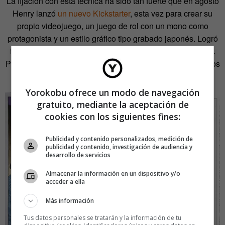
La fijación con esta técnica ha sido tan fuerte que en agosto
Henry lanzó
un nuevo Kickstarter
, esta vez para crear su
propio videojuego, un juego de rol con un mono como
protagonista y un estilo gráfico tipo grabado japonés. Logró
financiarlo pero sin repetir el éxito de su anterior proyecto.
Parece que crear personajes es más difícil que versionar los
de otros.
Yorokobu ofrece un modo de navegación
gratuito, mediante la aceptación de
cookies con los siguientes fines:
Publicidad y contenido personalizados, medición de
publicidad y contenido, investigación de audiencia y
desarrollo de servicios
Almacenar la información en un dispositivo y/o
acceder a ella
Más información
Tus datos personales se tratarán y la información de tu