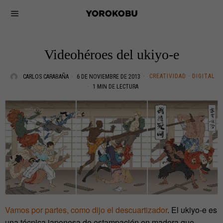
Videohéroes del ukiyo-e
CREATIVIDAD
·
DIGITAL
CARLOS CARABAÑA
6 DE NOVIEMBRE DE 2013
1 MIN DE LECTURA
Vamos por partes, como dijo el descuartizador
. El ukiyo-e es
una técnica japonesa de estampación en madera que