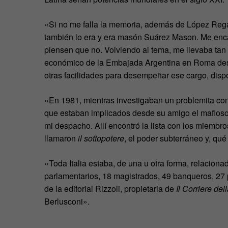
«Si no me falla la memoria, además de López Reg
también lo era y era masón Suárez Mason. Me enc
piensen que no. Volviendo al tema, me llevaba tan
económico de la Embajada Argentina en Roma desde
otras facilidades para desempeñar ese cargo, disp
«En 1981, mientras investigaban un problemita con
que estaban implicados desde su amigo el mafioso M
mi despacho. Allí encontró la lista con los miembros
llamaron
il sottopotere
, el poder subterráneo y, qué
«Toda Italia estaba, de una u otra forma, relaciona
parlamentarios, 18 magistrados, 49 banqueros, 27 p
de la editorial Rizzoli, propietaria de
Il Corriere del
Berlusconi».