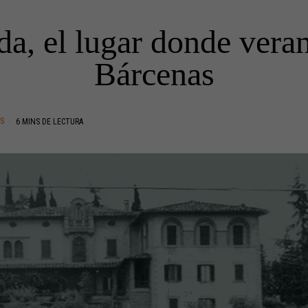
a, el lugar donde vera
Bárcenas
AS
6 MINS DE LECTURA