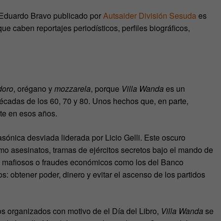
e Eduardo Bravo publicado por
Autsaider División Sesuda
es
e caben reportajes periodísticos, perfiles biográficos,
oro
, orégano y
mozzarela
, porque
Villa Wanda
es un
décadas de los 60, 70 y 80. Unos hechos que, en parte,
nte en esos años.
ónica desviada liderada por Licio Gelli. Este oscuro
mo asesinatos, tramas de ejércitos secretos bajo el mando de
pos mafiosos o fraudes económicos como los del Banco
 obtener poder, dinero y evitar el ascenso de los partidos
os organizados con motivo de el Día del Libro,
Villa Wanda
se