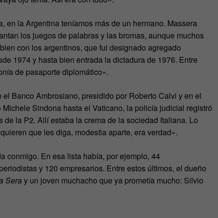
a, en la Argentina teníamos más de un hermano. Massera
antan los juegos de palabras y las bromas, aunque muchos
 bien con los argentinos, que fui designado agregado
 1974 y hasta bien entrada la dictadura de 1976. Entre
onía de pasaporte diplomático».
 el Banco Ambrosiano, presidido por Roberto Calvi y en el
ichele Sindona hasta el Vaticano, la policía judicial registró
 de la P2. Allí estaba la crema de la sociedad Italiana. Lo
 quieren que les diga, modestia aparte, era verdad».
da conmigo. En esa lista había, por ejemplo, 44
eriodistas y 120 empresarios. Entre estos últimos, el dueño
la Sera
y un joven muchacho que ya prometía mucho: Silvio