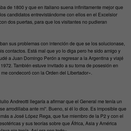
aba de 1800 y que en italiano suena infinitamente mejor que
los candidatos entrevistándome con ellos en el Excelsior
n dos puertas, para que los visitantes no pudieran
an sus problemas con intención de que se los solucionase,
is contactos. Está mal que yo lo diga pero he sido amigo y
dé a Juan Domingo Perón a regresar a la Argentina y viajé
 en 1972. También estuve invitado a su toma de posesión en
 me condecoró con la Orden del Libertador».
lio Andreotti llegaría a afirmar que el General me tenía un
se arrodillaba ante mí”. Bueno, si él lo dice. Es imposible que
a más a José López Rega, que fue miembro de la P2 y con el
esotéricas y sus teorías sobre que África, Asia y América
Vaya ojo tenía. Así era con todo».