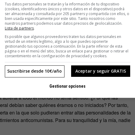
Tus datos personales se tratarán y la información de tu dispositivo
(cookies, identificadores únicos y otros datos en el dispositivo) podrá
ser almacenada y consultada por 205 partners y compartida con ellos, o
 cuantos nazis croatas a poner a salvo sus fortunas casi de
bien usada específicamente por este sitio. Tanto nosotros como
iudad Eterna fue donde me convertí en un hombre respetable
nuestros partners podemos usar datos precisos de geolocalización.
Lista de partners
.
onto y, si bien mi única experiencia laboral había sido en una
Es posible que algunos proveedores traten tus datos personales en
aflex una fábrica de colchones, y otro de confección de ropa».
virtud de un interés legítimo, algo a lo que puedes oponerte
gestionando tus opciones a continuación. En la parte inferior de esta
página o en el menú del sitio, busca un enlace para gestionar o retirar el
e la Democracia Cristiana y, como lo de los colchones y la
consentimiento en la configuración de privacidad y cookies.
lié a una logia masónica: la Gian Domenico Romagnosi.
ter emprendedor y obsecuencia hizo que, en un tiempo récord,
Suscribirse desde 10€/año
Aceptar y seguir GRATIS
a los que no estén familiarizados con la masonería, es como
sidirlo».
Gestionar opciones
 abierta a todo el mundo no tenía sentido. ¿Por qué las
neral debían saber quiénes éramos o no iniciados? Por tanto,
erta en la que solo pudieran entrar altas personalidades de la
timientos anticomunistas. Para su tranquilidad y la mía, nadie