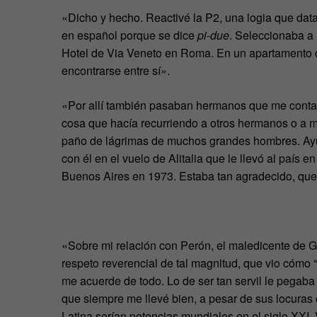
«Dicho y hecho. Reactivé la P2, una logia que dat
en español porque se dice
pi-due
. Seleccionaba a 
Hotel de Via Veneto en Roma. En un apartamento co
encontrarse entre sí».
«Por allí también pasaban hermanos que me contab
cosa que hacía recurriendo a otros hermanos o a m
paño de lágrimas de muchos grandes hombres. Ayu
con él en el vuelo de Alitalia que le llevó al país
Buenos Aires en 1973. Estaba tan agradecido, que
«Sobre mi relación con Perón, el maledicente de Giu
respeto reverencial de tal magnitud, que vio cómo “
me acuerde de todo. Lo de ser tan servil le pegab
que siempre me llevé bien, a pesar de sus locuras 
Latina serían potencias mundiales en el siglo XXI. 