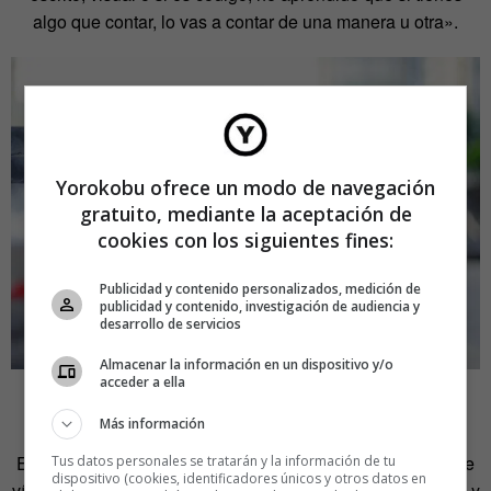
algo que contar, lo vas a contar de una manera u otra».
Yorokobu ofrece un modo de navegación
gratuito, mediante la aceptación de
cookies con los siguientes fines:
Publicidad y contenido personalizados, medición de
publicidad y contenido, investigación de audiencia y
desarrollo de servicios
Almacenar la información en un dispositivo y/o
acceder a ella
Esperanzados y dolidos
Más información
El libro
El entusiasmo,
de Remedios Zafra, disecciona este
Tus datos personales se tratarán y la información de tu
dispositivo (cookies, identificadores únicos y otros datos en
vínculo entre trascendencia vital y desempeño profesional, y