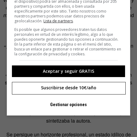
el dispositivo) podrá ser almacenada y consultada por 205
partners y compartida con ellos, o bien usada
cuenta cómo el sistema productivo aprovecha esa idea de
específicamente por este sitio. Tanto nosotros como
misión
. El sistema cultural, escribe Zafra, se vale de multitud
nuestros partners podemos usar datos precisos de
geolocalización.
Lista de partners
.
de «personas creativas desarticuladas políticamente»:
becarios, colaboradores, «solitarios escritores de gran
Es posible que algunos proveedores traten tus datos
personales en virtud de un interés legítimo, algo a lo que
vocación, autónomos errantes», críticos culturales y
puedes oponerte gestionando tus opciones a continuación.
En la parte inferior de esta página o en el menú del sitio,
«jóvenes permanentemente conectados». Y todos compiten
busca un enlace para gestionar o retirar el consentimiento en
entre sí.
la configuración de privacidad y cookies.
El espejismo de internet y las redes sociales habilita una
Aceptar y seguir GRATIS
«posibilidad de pago afectivo o de un pago inmaterial»: en
seguidores, en exposición, en halagos y compartidos; clics
Suscribirse desde 10€/año
como caricias. «[Es] Una generación de personas
conectadas que navegan en este inicio de siglo entre la
precariedad laboral y una pasión que les punza (por
Gestionar opciones
sentirla, por haberla sentido, por estar perdiéndola)»,
sintetizaba la autora.
Se persigue un horizonte profesional, un estado idílico de