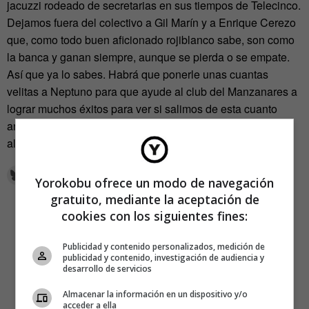
jacuzzi rodeado de secretarias en sus tiempos de Telecinco.
Dejamos fuera del colectivo a Gil Marín y a Enrique Cerezo
que, como todo buen aficionado rojiblanco sabe, son como
la banca y ganan siempre, aunque se pierda o se empate.
Así que ya lo sabes. Habrá que ponerle unas cuantas
velitas a Neptuno para que ayude al club del Manzanares a
lograr muchos éxitos para ver si salimos de esta cuanto
antes mejor. O, parafraseando a Eskorbuto: «Para estar
alegre y contento / rojiblancos al Parlamento».
Yorokobu ofrece un modo de navegación
gratuito, mediante la aceptación de
cookies con los siguientes fines:
Publicidad y contenido personalizados, medición de
publicidad y contenido, investigación de audiencia y
desarrollo de servicios
Almacenar la información en un dispositivo y/o
acceder a ella