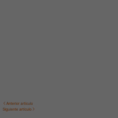
Anterior artículo
Navegación
Siguiente artículo
de