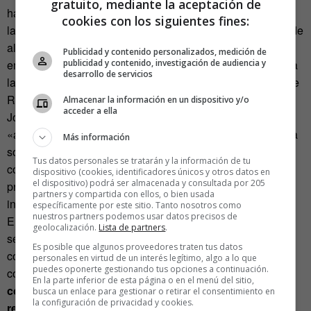
gratuito, mediante la aceptación de
ha llegado la fecha de aunar fuerzas para poner al país en
cookies con los siguientes fines:
la lista de los emergentes en innovación. «La expectativa de
alto crecimiento y el auge de la industria creativa y
Publicidad y contenido personalizados, medición de
publicidad y contenido, investigación de audiencia y
emprendedora están atrayendo a gente de todo el mundo a
desarrollo de servicios
la capital de este país prometedor», dice la presentación de
Reyes, «algunos lo llaman El Momento Mexicano». Para
Almacenar la información en un dispositivo y/o
acceder a ella
Jorge Soto, director general adjunto de Innovación Cívica,
«al conectar a estos innovadores, la gente toma conciencia
Más información
sobre temas específicos, como encontrar caminos para
Tus datos personales se tratarán y la información de tu
colaborar, caminos para pensar proyectos, para conseguir
dispositivo (cookies, identificadores únicos y otros datos en
el dispositivo) podrá ser almacenada y consultada por 205
proyectos… Es muy buena idea reunir a muchos
partners y compartida con ellos, o bien usada
innovadores en un lugar y ver qué pasa después».
específicamente por este sitio. Tanto nosotros como
nuestros partners podemos usar datos precisos de
El organizador de estos eventos en Bogotá (Colombia) da
geolocalización.
Lista de partners
.
sentido a estas citas apelando a esa lacra de contacto
Es posible que algunos proveedores traten tus datos
corporal a los que nos hemos sometido, bien por
personales en virtud de un interés legítimo, algo a lo que
puedes oponerte gestionando tus opciones a continuación.
comodidad, bien por arrastre: «
Pasamos mucho tiempo
En la parte inferior de esta página o en el menú del sitio,
comunicándonos virtualmente»,
denuncia
, «es hora de
busca un enlace para gestionar o retirar el consentimiento en
la configuración de privacidad y cookies.
reunirnos en la vida real».