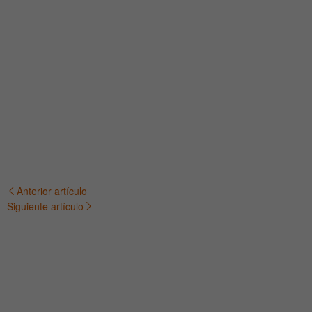
Anterior artículo
Navegación
Siguiente artículo
de
entradas