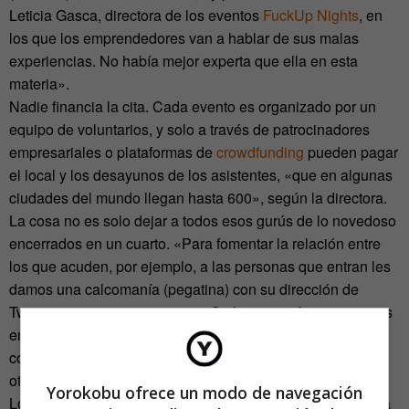
Leticia Gasca, directora de los eventos
FuckUp Nights
, en
los que los emprendedores van a hablar de sus malas
experiencias. No había mejor experta que ella en esta
materia».
Nadie financia la cita. Cada evento es organizado por un
equipo de voluntarios, y solo a través de patrocinadores
empresariales o plataformas de
crowdfunding
pueden pagar
el local y los desayunos de los asistentes, «que en algunas
ciudades del mundo llegan hasta 600», según la directora.
La cosa no es solo dejar a todos esos gurús de lo novedoso
encerrados en un cuarto. «Para fomentar la relación entre
los que acuden, por ejemplo, a las personas que entran les
damos una calcomanía (pegatina) con su dirección de
Twitter y una pregunta como: ‘¿Qué te gustaría tener menos
en la vida’. La gente responde cosas tal que: e-mails, o
complicaciones… Solo con leer esas respuestas unos a
otros, se da a pie a que entablen conversaciones».
Yorokobu ofrece un modo de navegación
Los creadores de la plataforma en México DF creen que ya