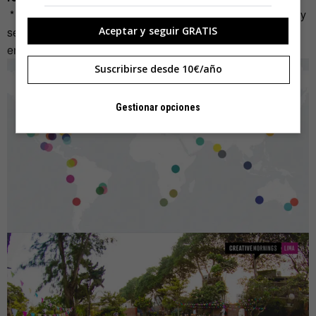
* (
para participar en la primera sesión mexicana regístrate y
Aceptar y seguir GRATIS
separa tu lugar a partir del 4 de Agosto
en:
http://creativemornings.
com/cities/mx
)
Suscribirse desde 10€/año
Gestionar opciones