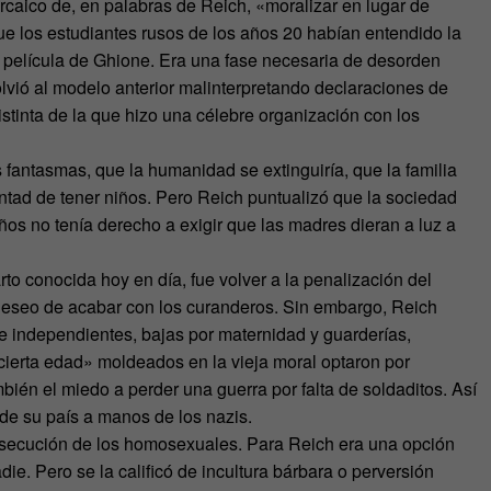
arcaico de, en palabras de Reich, «moralizar en lugar de
 los estudiantes rusos de los años 20 habían entendido la
a película de Ghione. Era una fase necesaria de desorden
olvió al modelo anterior malinterpretando declaraciones de
istinta de la que hizo una célebre organización con los
fantasmas, que la humanidad se extinguiría, que la familia
untad de tener niños. Pero Reich puntualizó que la sociedad
ños no tenía derecho a exigir que las madres dieran a luz a
rto conocida hoy en día, fue volver a la penalización del
l deseo de acabar con los curanderos. Sin embargo, Reich
independientes, bajas por maternidad y guarderías,
cierta edad» moldeados en la vieja moral optaron por
mbién el miedo a perder una guerra por falta de soldaditos. Así
de su país a manos de los nazis.
rsecución de los homosexuales. Para Reich era una opción
die. Pero se la calificó de incultura bárbara o perversión