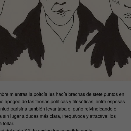
bre mientras la policía les hacía brechas de siete puntos en
 apogeo de las teorías políticas y filosóficas, entre espesas
entud parisina también levantaba el puño reivindicando el
 sin lugar a dudas más clara, inequívoca y atractiva: los
 follar.
 del siglo XX, la acción fue sucedida por la