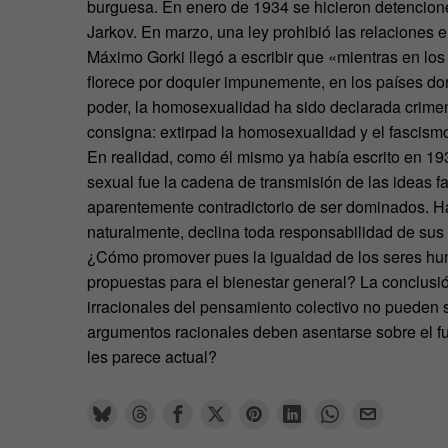
burguesa. En enero de 1934 se hicieron detencio
Jarkov. En marzo, una ley prohibió las relaciones 
Máximo Gorki llegó a escribir que «mientras en los
florece por doquier impunemente, en los países don
poder, la homosexualidad ha sido declarada crimen
consigna: extirpad la homosexualidad y el fascis
En realidad, como él mismo ya había escrito en 1
sexual fue la cadena de transmisión de las ideas f
aparentemente contradictorio de ser dominados. H
naturalmente, declina toda responsabilidad de sus a
¿Cómo promover pues la igualdad de los seres hu
propuestas para el bienestar general? La conclusión
irracionales del pensamiento colectivo no pueden
argumentos racionales deben asentarse sobre el f
les parece actual?