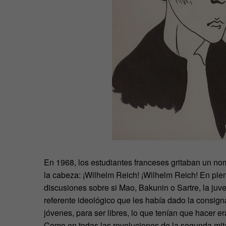
En 1968, los estudiantes franceses gritaban un nom
la cabeza: ¡Wilhelm Reich! ¡Wilhelm Reich! En pleno
discusiones sobre si Mao, Bakunin o Sartre, la juv
referente ideológico que les había dado la consigna
jóvenes, para ser libres, lo que tenían que hacer era
Como en todas las revoluciones de la segunda mitad