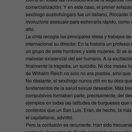
comercialización. Y en este caso, el primer avisp
sexólogo austrohúngaro fue un italiano, Riccardo G
rivoluzione sessuale
para estrenarla rápido, como
año.
La cinta recogía las principales ideas y trabajos d
internacional su director. En la historia un profeso
un grupo de siete hombres y siete mujeres. Si se s
malestar existencial del ser humano. A la excitación
finalmente la tragedia, un suicidio. Ni dos meses h
de Wilhelm Reich no solo no era posible, sino que 
No obstante, el sexólogo nunca citó en su obra qu
fundamentos de la salud sexual deseable. Más bien 
compulsivos formaban parte, precisamente, del des
ejemplos en todas las latitudes de burgueses que 
contentos que un San Luis. Eran, de hecho, la má
el capitalismo, advirtió.
Pero la confusión es recurrente. Han sido frecuen