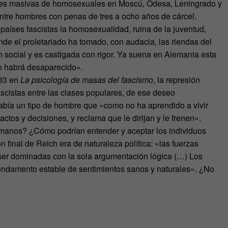
nes masivas de homosexuales en Moscú, Odesa, Leningrado y
entre hombres con penas de tres a ocho años de cárcel.
 países fascistas la homosexualidad, ruina de la juventud,
de el proletariado ha tomado, con audacia, las riendas del
 social y es castigada con rigor. Ya suena en Alemania esta
mo habrá desaparecido».
933 en
La psicología de masas del fascismo
, la represión
ascistas entre las clases populares, de ese deseo
abía un tipo de hombre que «como no ha aprendido a vivir
ctos y decisiones, y reclama que le dirijan y le frenen».
manos? ¿Cómo podrían entender y aceptar los individuos
 final de Reich era de naturaleza política: «las fuerzas
 ser dominadas con la sola argumentación lógica (…) Los
undamento estable de sentimientos sanos y naturales». ¿No