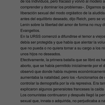
de los individuos, pero fracasó y volvió al modelo 
comprender y dominar los problemas». Digamos que
liberación sexual del modo orgiástico de la aludid
antes del equilibrio deseado, dijo Reich, pero se v
Lenin sobre la libertad del amor de forma no muy d
Evangelios.
En la URSS comenzó a difundirse el temor a viejos 
debía ser protegida y que había que alentar la vol
que no pueda o no quiera tomar a su cargo a los ni
unos hijos no deseados.
Efectivamente, la primera batalla que se libró es ha
aborto, que se había permitido inicialmente por e
observó que donde había mujeres económicamente 
aumentaba la natalidad, pero los «funcionarios de 
controlar la demografía por la vía represiva. Era ta
explicaron algunos generalotes franceses la caída 
Los comunistas continuaron y después llegó la pe
sexual que, innata o adquirida, no perjudicaba a na