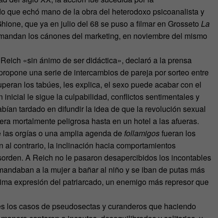
ado que echó mano de la obra del heterodoxo psicoanalista y
hione, que ya en julio del 68 se puso a filmar en Grosseto
La
 mandan los cánones del marketing, en noviembre del mismo
e Reich «sin ánimo de ser didáctica», declaró a la prensa
r propone una serie de intercambios de pareja por sorteo entre
uperan los tabúes, les explica, el sexo puede acabar con el
 inicial le sigue la culpabilidad, conflictos sentimentales y
abían tardado en difundir la idea de que la revolución sexual
era mortalmente peligrosa hasta en un hotel a las afueras.
e las orgías o una amplia agenda de
follamigos
fueran los
al contrario, la inclinación hacia comportamientos
orden. A Reich no le pasaron desapercibidos los incontables
mandaban a la mujer a bañar al niño y se iban de putas más
xima expresión del patriarcado, un enemigo más represor que
tes los casos de pseudosectas y curanderos que haciendo