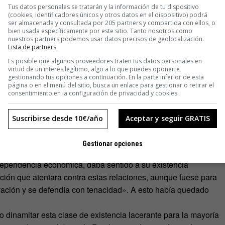
erno estadounidense incinerara todos sus manuscritos añadió
Tus datos personales se tratarán y la información de tu dispositivo
 hecho es que el mensaje de su obra más importante,
La
(cookies, identificadores únicos y otros datos en el dispositivo) podrá
ser almacenada y consultada por 205 partners y compartida con ellos, o
ar vigente en muchos aspectos.
bien usada específicamente por este sitio. Tanto nosotros como
icha, sería complicado. Haber, habrá padres hoy en día que
nuestros partners podemos usar datos precisos de geolocalización.
Lista de partners
.
cilmente tendrán el valor de admitirlo en público so pena de
Es posible que algunos proveedores traten tus datos personales en
n su día, se quejó de la situación de una amplia mayoría de
virtud de un interés legítimo, algo a lo que puedes oponerte
 inclinación natural a la masturbación «con mayor o menor
gestionando tus opciones a continuación. En la parte inferior de esta
página o en el menú del sitio, busca un enlace para gestionar o retirar el
cticas nocivas como retener la eyaculación. Adentrarse en la
consentimiento en la configuración de privacidad y cookies.
contra la excitación, un forcejeo constante contra la propia
Suscribirse desde 10€/año
Aceptar y seguir GRATIS
«antisexual» del matrimonio. Una contradicción entre los
ión en la que se obtiene «rutina acomodaticia» a cambio de
Gestionar opciones
. Es decir, una vida sexual «ordenada desde el exterior».
dependencia económica, daba sentido a su existencia
cción que atentara contra estas relaciones, aunque fuese para
rivación y se defendía con tenacidad». A esto había quedado
o dinamitar esta clase de existencia lacerante para la mayoría