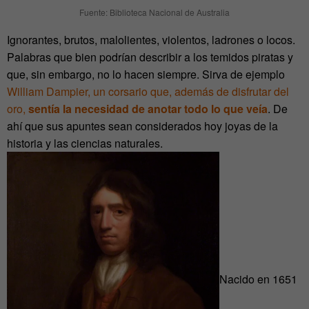
Fuente: Biblioteca Nacional de Australia
Ignorantes, brutos, malolientes, violentos, ladrones o locos.
Palabras que bien podrían describir a los temidos piratas y
que, sin embargo, no lo hacen siempre. Sirva de ejemplo
William Dampier, un corsario que, además de disfrutar del
oro,
sentía la necesidad de anotar todo lo que veía
. De
ahí que sus apuntes sean considerados hoy joyas de la
historia y las ciencias naturales.
Nacido en 1651