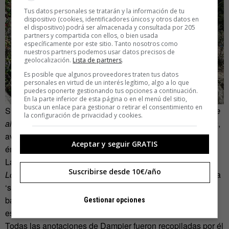
Tus datos personales se tratarán y la información de tu
dispositivo (cookies, identificadores únicos y otros datos en
el dispositivo) podrá ser almacenada y consultada por 205
partners y compartida con ellos, o bien usada
específicamente por este sitio. Tanto nosotros como
nuestros partners podemos usar datos precisos de
geolocalización.
Lista de partners
.
Es posible que algunos proveedores traten tus datos
personales en virtud de un interés legítimo, algo a lo que
puedes oponerte gestionando tus opciones a continuación.
En la parte inferior de esta página o en el menú del sitio,
busca un enlace para gestionar o retirar el consentimiento en
Su admiración se hizo patente cuando escribió
Nuevo viaje
la configuración de privacidad y cookies.
alrededor del mundo por un rumbo antes seguido
y
La vida
,
aventuras y desventuras del famoso Capitán Singleton, un
Aceptar y seguir GRATIS
émulo literario del pirata.
La misma admiración que sintió Johnathan Swift, autor de
Suscribirse desde 10€/año
Los viajes de Gulliver
, cuyo protagonista cita varias veces a
‘su primo Dampier’ y en la que la raza de los
yahoos
se
basa en las descripciones de los aborígenes australianos
Gestionar opciones
escritas por el corsario .
Todas las anotaciones de Dampier fueron recopiladas por él