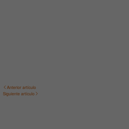
Anterior artículo
Navegación
Siguiente artículo
de
entradas