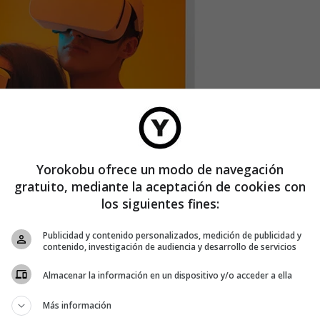
Yorokobu ofrece un modo de navegación
gratuito, mediante la aceptación de cookies con
los siguientes fines:
Publicidad y contenido personalizados, medición de publicidad y
contenido, investigación de audiencia y desarrollo de servicios
Almacenar la información en un dispositivo y/o acceder a ella
a atención del personal es algo que no se puede discutir.
Más información
o podrían los creadores de historias conseguir eso mismo