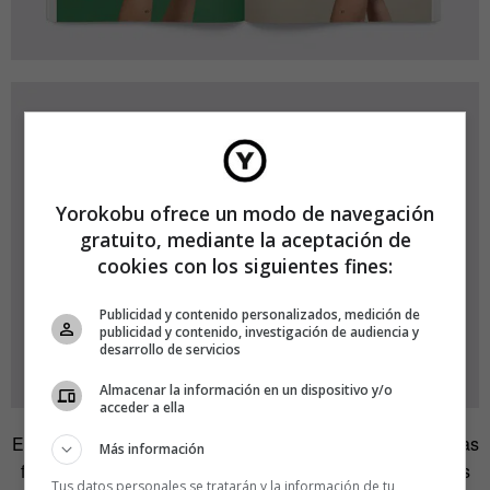
Yorokobu ofrece un modo de navegación
gratuito, mediante la aceptación de
cookies con los siguientes fines:
Publicidad y contenido personalizados, medición de
publicidad y contenido, investigación de audiencia y
desarrollo de servicios
Almacenar la información en un dispositivo y/o
acceder a ella
El
cambio y el movimiento
son fundamentales en todas las
Más información
facetas de nuestra vida, tanto que muchos de los palabros
Tus datos personales se tratarán y la información de tu