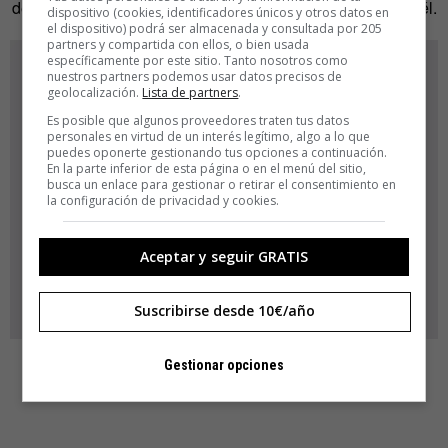
de moda (
resiliencia
, entre ellos) están relacionados con él.
dispositivo (cookies, identificadores únicos y otros datos en
el dispositivo) podrá ser almacenada y consultada por 205
partners y compartida con ellos, o bien usada
específicamente por este sitio. Tanto nosotros como
nuestros partners podemos usar datos precisos de
geolocalización.
Lista de partners
.
Es posible que algunos proveedores traten tus datos
personales en virtud de un interés legítimo, algo a lo que
puedes oponerte gestionando tus opciones a continuación.
En la parte inferior de esta página o en el menú del sitio,
busca un enlace para gestionar o retirar el consentimiento en
la configuración de privacidad y cookies.
Aceptar y seguir GRATIS
Suscribirse desde 10€/año
Gestionar opciones