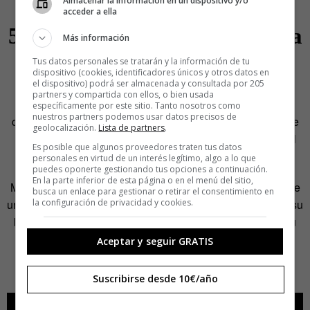
Almacenar la información en un dispositivo y/o
acceder a ella
5.-El último tigre de Tasmania
Más información
Tus datos personales se tratarán y la información de tu
¿Cómo era el tigre de Tasmania?
dispositivo (cookies, identificadores únicos y otros datos en
el dispositivo) podrá ser almacenada y consultada por 205
partners y compartida con ellos, o bien usada
La National Film and Sound Archive de Estados Unidos
específicamente por este sitio. Tanto nosotros como
nuestros partners podemos usar datos precisos de
compartió la semana pasada unas imágenes que datan de
geolocalización.
Lista de partners
.
1933 —recientemente remasterizadas y coloreadas— del
Es posible que algunos proveedores traten tus datos
último ejemplar conocido de esa especie ya extinguida.
personales en virtud de un interés legítimo, algo a lo que
puedes oponerte gestionando tus opciones a continuación.
En la parte inferior de esta página o en el menú del sitio,
Me sorprendió verlas, pues su aspecto se acerca más al de
busca un enlace para gestionar o retirar el consentimiento en
la configuración de privacidad y cookies.
una hiena que al de un tigre. Me impresiono el tamaño de su
boca y me dio mucha pena pensar dónde y cómo pasó su
vida este animal.
Aceptar y seguir GRATIS
El vídeo dura 1:17.
Suscribirse desde 10€/año