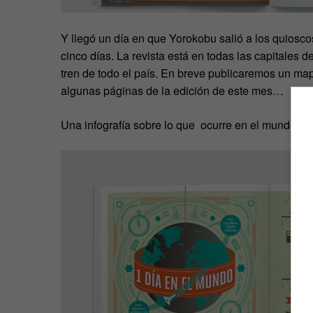
Y llegó un día en que Yorokobu salió a los quiosco
cinco días. La revista está en todas las capitales 
tren de todo el país. En breve publicaremos un map
algunas páginas de la edición de este mes…
Una infografía sobre lo que ocurre en el mundo en 