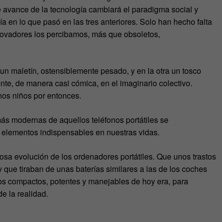
 avance de la tecnología cambiará el paradigma social y
 en lo que pasó en las tres anteriores. Solo han hecho falta
novadores los percibamos, más que obsoletos,
n maletín, ostensiblemente pesado, y en la otra un tosco
te, de manera casi cómica, en el imaginario colectivo.
nos niños por entonces.
s modernas de aquellos teléfonos portátiles se
y: elementos indispensables en nuestras vidas.
osa evolución de los ordenadores portátiles. Que unos
trastos
y que
tiraban
de unas baterías similares a las de los coches
vos compactos, potentes y manejables de hoy era, para
e la realidad.