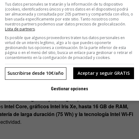
Tus datos personales se tratarán y la información de tu dispositivo
ían competir con una tamagochi actual, no estaban
(cookies, identificadores únicos y otros datos en el dispositivo) podrá
va como ejemplo el
Osborne 1
, que con
SOLO
11 kilos de peso
ser almacenada y consultada por 205 partners y compartida con ellos, o
bien usada específicamente por este sitio. Tanto nosotros como
ercial de la historia al
módico
precio de 1.800 dólares de la
nuestros partners podemos usar datos precisos de geolocalización.
un procesador de 4Mhz y una Ram de 64kb. Vamos, como para
Lista de partners
.
Es posible que algunos proveedores traten tus datos personales en
virtud de un interés legítimo, algo a lo que puedes oponerte
gestionando tus opciones a continuación. En la parte inferior de esta
atos continúa imparable. Los portátiles siguen ganando en
página o en el menú del sitio, busca un enlace para gestionar o retirar el
consentimiento en la configuración de privacidad y cookies.
acilitándonos la vida al poder llevarlos a cualquier lugar y
a día de hoy, donde el teletrabajo convierte cualquier lugar,
Suscribirse desde 10€/año
Aceptar y seguir GRATIS
spacio de trabajo para muchos profesionales.
Gestionar opciones
podría decirse que está a un paso de alcanzar la perfección
as
16,9 mm de grosor y 1,39 kg de peso
, su chasis de
es
Intel Core, gráficos Intel Iris Xe, hasta 16 GB de RAM,
ería de larga duración (75 Wh) y la tecnología Intel Wi-Fi
ectividad.