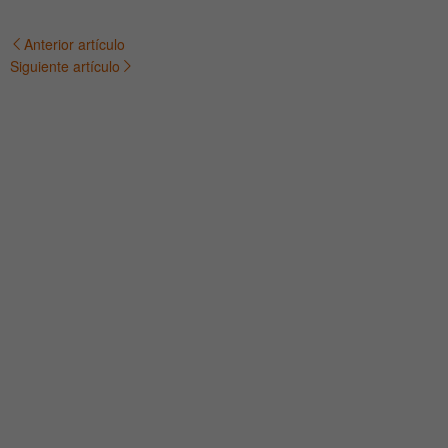
Anterior artículo
Navegación
Siguiente artículo
de
entradas