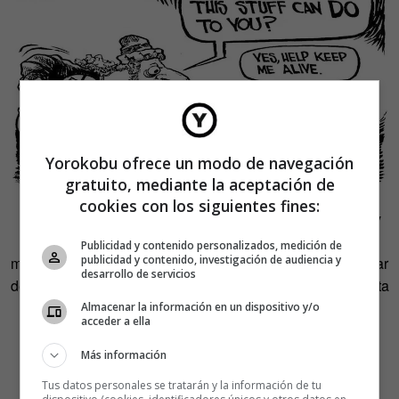
Yorokobu ofrece un modo de navegación
gratuito, mediante la aceptación de
cookies con los siguientes fines:
La controversia entre los partidarios de los transgénicos y
los seguidores de Greenpeace no es nueva. De hecho,
Publicidad y contenido personalizados, medición de
publicidad y contenido, investigación de audiencia y
muchos desconfían que esta iniciativa pueda hacer cambiar
desarrollo de servicios
de opinión a los responsables de la organización ecologista
a pesar del respaldo de los premios Nobel.
Almacenar la información en un dispositivo y/o
acceder a ella
Según declaraciones al
Washington Post
de otro de los
Más información
científicos que se han adherido a la iniciativa, Randy
Tus datos personales se tratarán y la información de tu
Schekman, «encuentro muy llamativo que grupos que