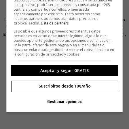
dispositivo (cookies, identificadores únicos y otros datos en
confían en la ciencia en temas como el cambio climático
el dispositivo) podrá ser almacenada y consultada por 205
partners y compartida con ellos, o bien usada
global o incluso en la importancia de la vacunación a la
específicamente por este sitio. Tanto nosotros como
nuestros partners podemos usar datos precisos de
hora de prevenir las enfermedades sean tan despreciativos
geolocalización.
Lista de partners
.
ante las posiciones de los científicos cuando se refieren a
Es posible que algunos proveedores traten tus datos
asuntos tan importantes como el futuro agrícola del mundo».
personales en virtud de un interés legítimo, algo a lo que
puedes oponerte gestionando tus opciones a continuación.
En la parte inferior de esta página o en el menú del sitio,
busca un enlace para gestionar o retirar el consentimiento en
la configuración de privacidad y cookies.
Aceptar y seguir GRATIS
Suscribirse desde 10€/año
Gestionar opciones