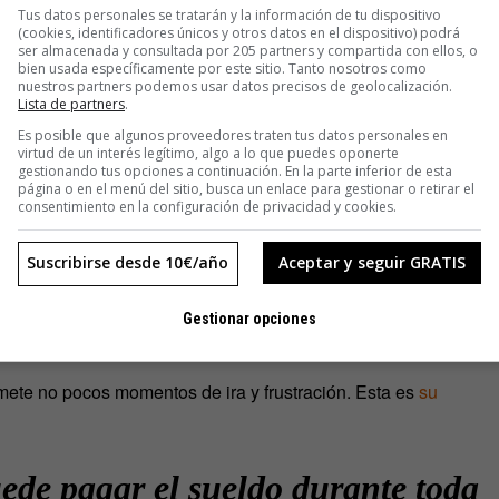
Tus datos personales se tratarán y la información de tu dispositivo
(cookies, identificadores únicos y otros datos en el dispositivo) podrá
ser almacenada y consultada por 205 partners y compartida con ellos, o
os en el rescate bancario se
bien usada específicamente por este sitio. Tanto nosotros como
nuestros partners podemos usar datos precisos de geolocalización.
Lista de partners
.
uertos como la T4 de Madrid
Es posible que algunos proveedores traten tus datos personales en
virtud de un interés legítimo, algo a lo que puedes oponerte
gestionando tus opciones a continuación. En la parte inferior de esta
WzPINb
página o en el menú del sitio, busca un enlace para gestionar o retirar el
consentimiento en la configuración de privacidad y cookies.
D
Suscribirse desde 10€/año
Aceptar y seguir GRATIS
13000000eur)
June 22, 2017
Gestionar opciones
omete no pocos momentos de ira y frustración. Esta es
su
ede pagar el sueldo durante toda