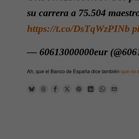
su carrera a 75.504 maest
https://t.co/DsTqWzPINb
p
— 60613000000eur (@606
Ah, que el Banco de España dice también
que no e