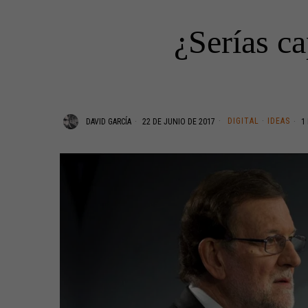
¿Serías c
DIGITAL
·
IDEAS
DAVID GARCÍA
22 DE JUNIO DE 2017
1 