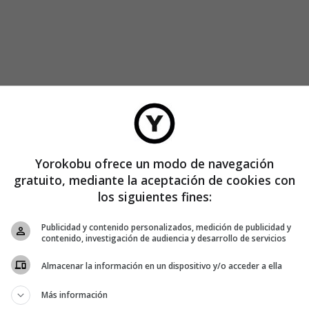
 Estado solo podrá recuperar una quinta parte de los 76.410
 del rescate que no se hizo.
Yorokobu ofrece un modo de navegación
s arcas públicas han pasado a la lista de pérdidas de unas
gratuito, mediante la aceptación de cookies con
irculen, que aquí no hay nada que ver.
los siguientes fines:
 60.600 millones de euros, no resulta una tarea sencilla.
Publicidad y contenido personalizados, medición de publicidad y
contenido, investigación de audiencia y desarrollo de servicios
.000 millones de euros, lo que estamos acostumbrados a
Almacenar la información en un dispositivo y/o acceder a ella
e, un sitio web bautizado como
60613000000.es
, la compara
Más información
uno le entran ganas de coger las antorchas. ¿Ejemplos?