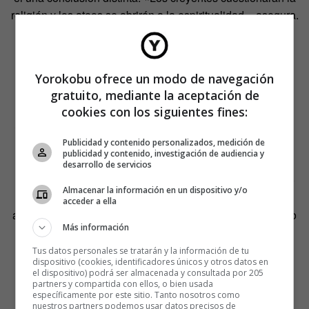
religión y los ateos se abrirán a la espiritualidad», asegura.
Yorokobu ofrece un modo de navegación
gratuito, mediante la aceptación de
cookies con los siguientes fines:
El hombre mas feliz del mundo
,
de
Eddie Jaku
Publicidad y contenido personalizados, medición de
publicidad y contenido, investigación de audiencia y
desarrollo de servicios
El título hace referencia a
Eddie Jaku
, un alemán de 100
Almacenar la información en un dispositivo y/o
años y superviviente de Auschwitz. El propio Jaku se
acceder a ella
autodenominó como el hombre más feliz del mundo, y a lo
Más información
largo de las páginas de este libro explica el porqué.
Tus datos personales se tratarán y la información de tu
Lo hace narrando su experiencia en los campos de
dispositivo (cookies, identificadores únicos y otros datos en
el dispositivo) podrá ser almacenada y consultada por 205
concentración a los que fue llevado en 1938 por su
partners y compartida con ellos, o bien usada
específicamente por este sitio. Tanto nosotros como
condición de judío. El ser ingeniero le concedió algunos
nuestros partners podemos usar datos precisos de