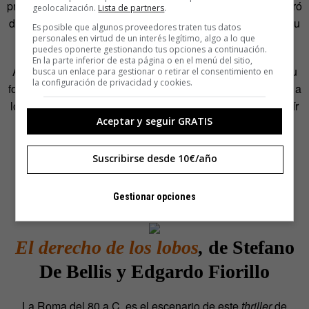
privilegios durante su etapa como prisionero, pero no le libró
geolocalización.
Lista de partners
.
de otras muchas penalidades, entre ellas las de perder a su
Es posible que algunos proveedores traten tus datos
familia y amigos.
personales en virtud de un interés legítimo, algo a lo que
puedes oponerte gestionando tus opciones a continuación.
En la parte inferior de esta página o en el menú del sitio,
A partir de su dura experiencia, Eddie Jaku decidió que su
busca un enlace para gestionar o retirar el consentimiento en
la configuración de privacidad y cookies.
forma de superar todo aquello y, de paso, rendir homenaje a
los que no pudieron sobrevivir a esa pesadilla sería sonreír
Aceptar y seguir GRATIS
todos los días. Y así lo siguió haciendo hasta su reciente
fallecimiento, que tuvo lugar el pasado 12 de octubre.
Suscribirse desde 10€/año
Gestionar opciones
El derecho de los lobos
,
de Stefano
De Bellis y Edgardo Fiorillo
La Roma del 80 a.C. es el escenario de este
thriller
de