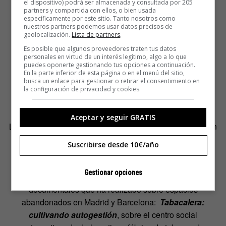
el dispositivo) podrá ser almacenada y consultada por 205
partners y compartida con ellos, o bien usada
específicamente por este sitio. Tanto nosotros como
nuestros partners podemos usar datos precisos de
geolocalización.
Lista de partners
.
Es posible que algunos proveedores traten tus datos
personales en virtud de un interés legítimo, algo a lo que
puedes oponerte gestionando tus opciones a continuación.
En la parte inferior de esta página o en el menú del sitio,
busca un enlace para gestionar o retirar el consentimiento en
la configuración de privacidad y cookies.
Aceptar y seguir GRATIS
La existencia de estos grandes espacios abandonados en
Berlín tiene mucho que ver con la historia reciente de la
Suscribirse desde 10€/año
ciudad. Pero «las grandes historias que desconocemos
también se encuentran más cerca de lo que creemos»,
Gestionar opciones
asegura el director. Como ejemplo pone los otros dos
documentales que ha realizado sobre espacios
abandonados en Madrid y Barcelona:
Tabacalera:
cultivando autogestión
, sobre el centro social