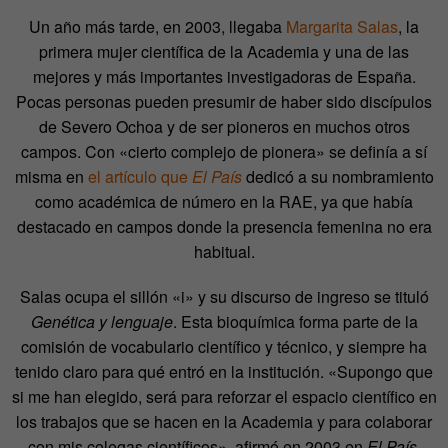
Un año más tarde, en 2003, llegaba
Margarita Salas
, la
primera mujer científica de la Academia y una de las
mejores y más importantes investigadoras de España.
Pocas personas pueden presumir de haber sido discípulos
de Severo Ochoa y de ser pioneros en muchos otros
campos. Con «cierto complejo de pionera» se definía a sí
misma en
el artículo que
El País
dedicó a su nombramiento
como académica de número en la RAE, ya que había
destacado en campos donde la presencia femenina no era
habitual.
Salas ocupa el sillón «i» y su discurso de ingreso se tituló
Genética y lenguaje
. Esta bioquímica forma parte de la
comisión de vocabulario científico y técnico, y siempre ha
tenido claro para qué entró en la institución. «Supongo que
si me han elegido, será para reforzar el espacio científico en
los trabajos que se hacen en la Academia y para colaborar
con mis colegas científicos», afirmó en 2003 en
El País
.