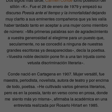
Dos siglos más tarde,
Carmen Conde
tomó posesión del
sillón «K». Fue el 28 de enero de 1979 y empezó su
discurso
Poesía ante el tiempo y la inmortalidad
dejando
muy clarito a sus eminentes compañeros que ya les valía
haber tardado tanto en aceptar a una mujer como miembro
de número: «Mis primeras palabras son de agradecimiento
a vuestra generosidad al elegirme para un puesto que,
secularmente, no se concedió a ninguna de nuestras
grandes escritoras ya desaparecidas», decía la poetisa.
«Vuestra noble decisión pone fin a una tan injusta como
vetusta discriminación literaria».
Conde nació en Cartagena en 1907. Mujer versátil, fue
maestra, periodista, novelista, autora de teatro y por encima
de todo, poetisa. «He cultivado varios géneros literarios,
pero es en la poesía, tanto en verso como en prosa, donde
me siento más yo misma», afirmaba la académica en una
entrevista realizada por Rosario Hiriart en 1985.