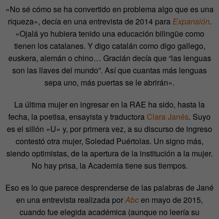
«No sé cómo se ha convertido en problema algo que es una
riqueza», decía en una entrevista de 2014 para
Expansión
.
«Ojalá yo hubiera tenido una educación bilingüe como
tienen los catalanes. Y digo catalán como digo gallego,
euskera, alemán o chino… Gracián decía que “las lenguas
son las llaves del mundo”. Así que cuantas más lenguas
sepa uno, más puertas se le abrirán».
La última mujer en ingresar en la RAE ha sido, hasta la
fecha, la poetisa, ensayista y traductora
Clara Janés
. Suyo
es el sillón «U» y, por primera vez, a su discurso de ingreso
contestó otra mujer, Soledad Puértolas. Un signo más,
siendo optimistas, de la apertura de la institución a la mujer.
No hay prisa, la Academia tiene sus tiempos.
Eso es lo que parece desprenderse de las palabras de Jané
en una entrevista realizada por
Abc
en mayo de 2015,
cuando fue elegida académica (aunque no leería su