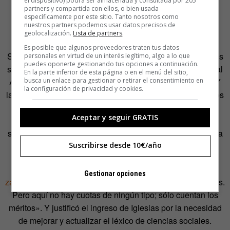
el dispositivo) podrá ser almacenada y consultada por 205
eran disciplinas opuestas, sino complementarias.
partners y compartida con ellos, o bien usada
específicamente por este sitio. Tanto nosotros como
nuestros partners podemos usar datos precisos de
geolocalización.
Lista de partners
.
Es posible que algunos proveedores traten tus datos
Ser la tercera mujer académica de número en la RAE no es
personales en virtud de un interés legítimo, algo a lo que
puedes oponerte gestionando tus opciones a continuación.
su único hito. También es la primera mujer en dirigir la Real
En la parte inferior de esta página o en el menú del sitio,
Academia de la Historia, puesto que ocupa desde 2014. Y
busca un enlace para gestionar o retirar el consentimiento en
la configuración de privacidad y cookies.
la primera fémina que dirigió el Centro de Estudios Políticos
y Constitucionales. Su elección como académica de la
Aceptar y seguir GRATIS
Lengua suscitó alguna polémica entonces, llegando a
sugerirse que había sido elegida como un gesto aperturista
de la institución hacia la mujer.
Suscribirse desde 10€/año
Víctor de la Concha, entonces director de la Academia,
Gestionar opciones
zanjó la cuestión
: «Si además es mujer, miel sobre hojuelas.
Pero aquí no hay cuotas de ningún tipo; sólo cuentan los
méritos». Y justificó el ingreso de Iglesias por la necesidad
de mejorar y actualizar el léxico de ciencias sociales.