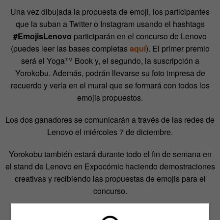
Una vez dibujada la propuesta de emoji, los participantes
que la suban a Twitter o Instagram usando el hashtags
#EmojisLenovo
participarán en el concurso de Lenovo
(puedes leer las bases completas
aquí
). El primer premio
será el Yoga™ Book y, el segundo, la suscripción a
Yorokobu. Además, podrán llevarse su foto impresa de
recuerdo y verla en el mural que se formará con todos los
emojis propuestos.
Los dos ganadores se comunicarán a través de las redes de
Lenovo el miércoles 7 de diciembre.
Yorokobu también estará durante todo el fin de semana en
el stand de Lenovo en Expocómic haciendo demostraciones
creativas y recibiendo las propuestas de emojis para el
concurso.
Algunas de las características que los asistentes a