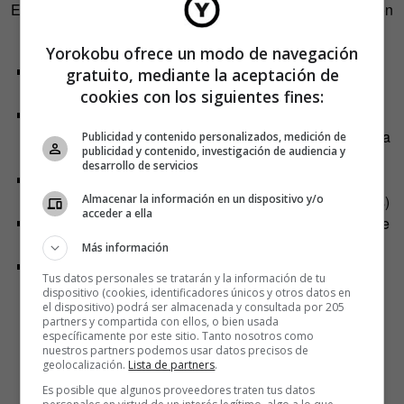
Expocómic podrán apreciar y probar en el Yoga™ Book son
las siguientes:
Yorokobu ofrece un modo de navegación
Su
lápiz
digital Real Pen
permite escribir en papel y
gratuito, mediante la aceptación de
digitalizar los trazos a tiempo real en la pantalla
cookies con los siguientes fines:
Su
teclado Halo retroiluminado
, que sólo aparece
cuando se necesita, ofrece una experiencia sensorial a
Publicidad y contenido personalizados, medición de
publicidad y contenido, investigación de audiencia y
la hora de escribir
desarrollo de servicios
Es
el tablet 2 en 1 más fino y ligero del mundo
Almacenar la información en un dispositivo y/o
(cerrado tiene un grosor de 9,6mm y pesa 690 gramos)
acceder a ella
Su
productividad
es equiparable a la de un portátil de
alto rendimiento
Más información
Su batería dura 15 horas
: permite realizar
Tus datos personales se tratarán y la información de tu
desplazamientos sin llevarse el cargador
dispositivo (cookies, identificadores únicos y otros datos en
el dispositivo) podrá ser almacenada y consultada por 205
partners y compartida con ellos, o bien usada
específicamente por este sitio. Tanto nosotros como
nuestros partners podemos usar datos precisos de
geolocalización.
Lista de partners
.
Es posible que algunos proveedores traten tus datos