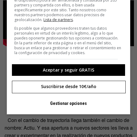
el dispositivo) podrá ser almacenada y consultada por 205
partners y compartida con ellos, o bien usada
específicamente por este sitio. Tanto nosotros como
nuestros partners podemos usar datos precisos de
geolocalización.
Lista de partners
.
Es posible que algunos proveedores traten tus datos
personales en virtud de un interés legítimo, algo a lo que
puedes oponerte gestionando tus opciones a continuación.
En la parte inferior de esta página o en el menú del sitio,
busca un enlace para gestionar o retirar el consentimiento en
la configuración de privacidad y cookies.
Aceptar y seguir GRATIS
‘Cool Working® by Actiu’, diseño
Suscribirse desde 10€/año
para transformar los espacios de
trabajo
Gestionar opciones
Con el cambio de trayectoria llega también el cambio de
nombre: Actiu. Y esa apertura a nuevos sectores les lleva a
crear y experimentar en la realización de nuevos productos