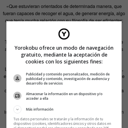
«Que estuvieran orientados de determinada manera, que
fueran capaces de recoger el agua, de generar energía, algo
que tenía mucha relación con su filosofía de
ser eficientes
:
en costes, en procesos, en edificios, en el día a día del
trabajo». Y mucha naturaleza. Tanta que el Parque
Tecnológico Actiu se ha convertido también en un lugar de
Yorokobu ofrece un modo de navegación
acogida de árboles centenarios, participando en proyectos
gratuito, mediante la aceptación de
de reforestación.
cookies con los siguientes fines:
Las obras comienzan en el 2004 y se inaugura en el 2008,
Publicidad y contenido personalizados, medición de
en plena crisis económica. Empresas que cierran, otras que
publicidad y contenido, investigación de audiencia y
se llevan la producción fuera del país buscando ahorrar
desarrollo de servicios
costes… Creaciones Berbegal apuesta por su tierra y toma
Almacenar la información en un dispositivo y/o
dos decisiones importantes que suponen un gran cambio
acceder a ella
orientado a superar aquellas dificultades:
Más información
internacionalizarse mucho más y diversificar su producción
en distintos sectores.
Tus datos personales se tratarán y la información de tu
dispositivo (cookies, identificadores únicos y otros datos en