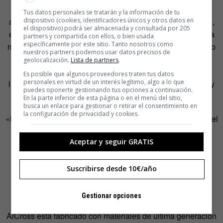
Pero también puede ubicarse en otros lugares con gran
Tus datos personales se tratarán y la información de tu
dispositivo (cookies, identificadores únicos y otros datos en
afluencia de peatones, como hospitales, colegios, hoteles,
el dispositivo) podrá ser almacenada y consultada por 205
edificios públicos, etc. Y puede ser efectivo para facilitar la
partners y compartida con ellos, o bien usada
específicamente por este sitio. Tanto nosotros como
movilidad segura en el metro, donde se colocaría a lo largo
nuestros partners podemos usar datos precisos de
del andén en esa superficie abotonada que avisa a los
geolocalización.
Lista de partners
.
invidentes de dónde situarse sin peligro para esperar la
Es posible que algunos proveedores traten tus datos
personales en virtud de un interés legítimo, algo a lo que
llegada del tren. Aicross sumaría a su señalización luces y
puedes oponerte gestionando tus opciones a continuación.
vibración.
En la parte inferior de esta página o en el menú del sitio,
busca un enlace para gestionar o retirar el consentimiento en
la configuración de privacidad y cookies.
«Mediante la monitorización volumétrica de los vagones y el
uso de colores, podemos iluminar por fases a lo largo del
Aceptar y seguir GRATIS
propio andén para orientar al viajero sobre el
emplazamiento ideal para esperar un vagón con menor
aforo. En caso de emergencia, AiCross puede tener
Suscribirse desde 10€/año
autonomía para señalizar lumínicamente la salida»,
explican en su web.
Gestionar opciones
AiCross está fabricado con materiales de última generación