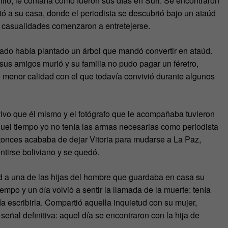
llo, le contaría cómo fueron sus días en Suri. Se encontraron
tó a su casa, donde el periodista se descubrió bajo un ataúd
 casualidades comenzaron a entretejerse.
cado había plantado un árbol que mandó convertir en ataúd.
sus amigos murió y su familia no pudo pagar un féretro,
e menor calidad con el que todavía convivió durante algunos
ivo que él mismo y el fotógrafo que le acompañaba tuvieron
aquel tiempo yo no tenía las armas necesarias como periodista
tonces acababa de dejar Vitoria para mudarse a La Paz,
ntirse boliviano y se quedó.
d a una de las hijas del hombre que guardaba en casa su
empo y un día volvió a sentir la llamada de la muerte: tenía
ía escribirla. Compartió aquella inquietud con su mujer,
 señal definitiva: aquel día se encontraron con la hija de