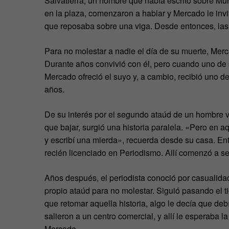
Salvatierra, un hombre que había escrito sobre Muri
en la plaza, comenzaron a hablar y Mercado le invi
que reposaba sobre una viga. Desde entonces, las
Para no molestar a nadie el día de su muerte, Mer
Durante años convivió con él, pero cuando uno de 
Mercado ofreció el suyo y, a cambio, recibió uno d
años.
De su interés por el segundo ataúd de un hombre v
que bajar, surgió una historia paralela. «Pero en 
y escribí una mierda», recuerda desde su casa. En
recién licenciado en Periodismo. Allí comenzó a se
Años después, el periodista conoció por casualida
propio ataúd para no molestar. Siguió pasando el ti
que retomar aquella historia, algo le decía que deb
salieron a un centro comercial, y allí le esperaba la
Mercado.