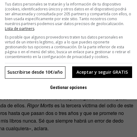
Tus datos personales se tratarán y la información de tu dispositivo
o entre España y Bolivia. Así que no fueron los rituales que
(cookies, identificadores únicos y otros datos en el dispositivo) podrá
a perseguir la muerte cuaderno en mano. Y los hay, y le
ser almacenada y consultada por 205 partners y compartida con ellos, o
bien usada específicamente por este sitio. Tanto nosotros como
s los Santos, la gente lleva calaveritas al cementerio.
nuestros partners podemos usar datos precisos de geolocalización.
Lista de partners
.
 de los delincuentes. En el libro menciono de paso las
ionario casi un santo».
Es posible que algunos proveedores traten tus datos personales en
virtud de un interés legítimo, algo a lo que puedes oponerte
gestionando tus opciones a continuación. En la parte inferior de esta
nte» y la relación entre los bolivianos con sus muertos «es
página o en el menú del sitio, busca un enlace para gestionar o retirar el
consentimiento en la configuración de privacidad y cookies.
lizada con la muerte se debería, en palabras del periodista
aíses de América Latina que más dictaduras padeció el
Suscribirse desde 10€/año
Aceptar y seguir GRATIS
vivencia. En Bolivia hay muchos más lugares que en España
Gestionar opciones
e escritura es una costumbre muy arraigada en Álex Ayala.
ada de ellos.
Rigor Mortis
es la tercera víctima del odio de este
ibros hasta que pasan dos o tres años y que se promete no
 mis libros nunca. Sé que siempre habrá un error de dedo
na cualquiera», aclara.