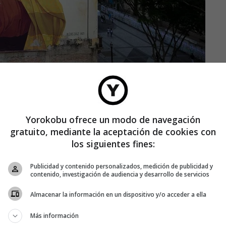
que poner sus dibujos en camisetas le pareció una buena
Yorokobu ofrece un modo de navegación
l mismo tiempo. Tras unos años, el negocio se torció.
gratuito, mediante la aceptación de cookies con
 lo que me gustaba, que era dibujar, y otros compañeros
los siguientes fines:
n Perú y comenzamos a vender primero en Puerto Rico y luego
ron a desvirtuarse dije: «Hasta aquí». ¡Querían añadir
Publicidad y contenido personalizados, medición de publicidad y
ta el puertorriqueño.
contenido, investigación de audiencia y desarrollo de servicios
Almacenar la información en un dispositivo y/o acceder a ella
Más información