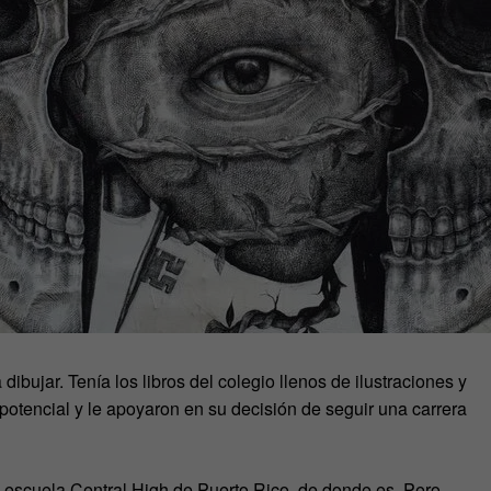
dibujar. Tenía los libros del colegio llenos de ilustraciones y
potencial y le apoyaron en su decisión de seguir una carrera
la escuela Central High de Puerto Rico, de donde es. Pero