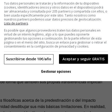
Tus datos personales se tratarán y la información de tu dispositivo
(cookies, identificadores únicos y otros datos en el dispositivo) podrá
ser almacenada y consultada por 205 partners y compartida con ellos, o
bien usada específicamente por este sitio. Tanto nosotros como
nuestros partners podemos usar datos precisos de geolocalización.
Lista de partners
.
 viajes en el tiempo. En un futuro indeterminado la humanidad
Es posible que algunos proveedores traten tus datos personales en
 forma de transferir consciencias no a un dispositivo, sino a
virtud de un interés legítimo, algo a lo que puedes oponerte
 una especie de organización jerarquizada al estilo militar,
gestionando tus opciones a continuación. En la parte inferior de esta
página o en el menú del sitio, busca un enlace para gestionar o retirar el
tar cambiar las cosas que condujeron a la práctica
consentimiento en la configuración de privacidad y cookies.
Suscribirse desde 10€/año
Aceptar y seguir GRATIS
 conciencia del
huésped
, eliminando a esa persona. Es por
 consciencias a personas que están a punto de morir de forma
Gestionar opciones
ajes en el tiempo, también trata la problemática lógica de
… de forma que también sus propias
transferencias
implican
 filosóficas acerca de la predestinación o del impacto
nidad desdibujar sus más básicas limitaciones. En realidad,