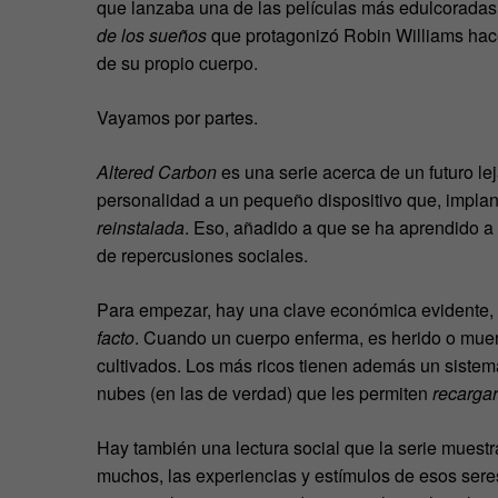
que lanzaba una de las películas más edulcoradas y 
de los sueños
que protagonizó Robin Williams hace
de su propio cuerpo.
Vayamos por partes.
Altered Carbon
es una serie acerca de un futuro l
personalidad a un pequeño dispositivo que, implan
reinstalada
. Eso, añadido a que se ha aprendido a
de repercusiones sociales.
Para empezar, hay una clave económica evidente, y
facto
. Cuando un cuerpo enferma, es herido o muer
cultivados. Los más ricos tienen además un siste
nubes (en las de verdad) que les permiten
recarga
Hay también una lectura social que la serie muestr
muchos, las experiencias y estímulos de esos se