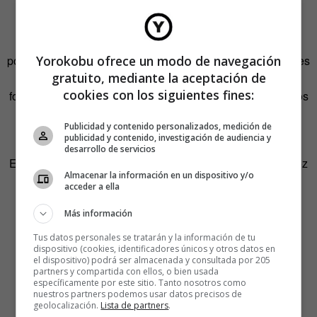
actividades culturales.
Una vez a la semana, se subirá a Instagram un nuevo
Yorokobu ofrece un modo de navegación
poema en formato audiovisual. En opinión de los impulsores
gratuito, mediante la aceptación de
de Amamos la poesía, es este, el audiovisual, el mejor
cookies con los siguientes fines:
formato para difundir los versos de grandes poetas de todos
los tiempos y el que mejor se adapta a la inmediatez que
Publicidad y contenido personalizados, medición de
exigen las redes sociales.
publicidad y contenido, investigación de audiencia y
desarrollo de servicios
En la pantalla, Marta Poveda continúa recitando, dando voz
Almacenar la información en un dispositivo y/o
y vida a los versos de Lope. El espectador avezado
acceder a ella
descubre en la interpretación de la actriz matices que
Más información
desconocía. Hay muchos poemas dentro de un poema,
tantos como sentimientos despierte en quien lo lee o lo
Tus datos personales se tratarán y la información de tu
dispositivo (cookies, identificadores únicos y otros datos en
escucha.
el dispositivo) podrá ser almacenada y consultada por 205
partners y compartida con ellos, o bien usada
Creer que un cielo en un infierno cabe,
específicamente por este sitio. Tanto nosotros como
nuestros partners podemos usar datos precisos de
dar la vida y el alma a un desengaño;
geolocalización.
Lista de partners
.