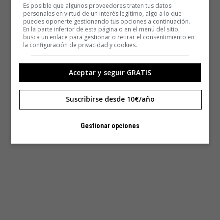
esto es amor, quien lo probó lo sabe.
Es posible que algunos proveedores traten tus datos
personales en virtud de un interés legítimo, algo a lo que
puedes oponerte gestionando tus opciones a continuación.
En la parte inferior de esta página o en el menú del sitio,
busca un enlace para gestionar o retirar el consentimiento en
la configuración de privacidad y cookies.
Aceptar y seguir GRATIS
Suscribirse desde 10€/año
Gestionar opciones