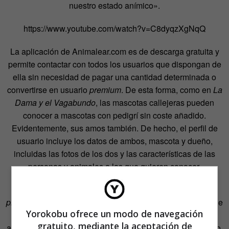
nuestro estado anímico».
https://www.youtube.com/watch?v=C8dyqzXgNqQ
La aplicación de Animalear.com es de descarga gratuita y
permite contactar con todos los usuarios que dispongan de
ella sin necesidad de pagar una cantidad determinada o
convertirse en usuario
premium
. De esta forma, como en
La
Dama y el Vagabundo
, las mascotas callejeras pueden
conocer a mascotas con pedigrí sin coste añadido.
Evidentemente, sus amos también. De hecho, el perfil de
usuario incluye los datos de ambos, mascota y dueño,
incluidas las fotos de los dos y las características de las
personas y animales a las que quieren conocer.
«No queremos ofrecer una app de pago por descarga o
premium
. Ofrecemos todas las funcionalidades de la app de
Yorokobu ofrece un modo de navegación
manera gratuita a cualquier usuario que se la descargue:
gratuito, mediante la aceptación de
acceder al contenido, las fotos, subir contenido, compartirlo,