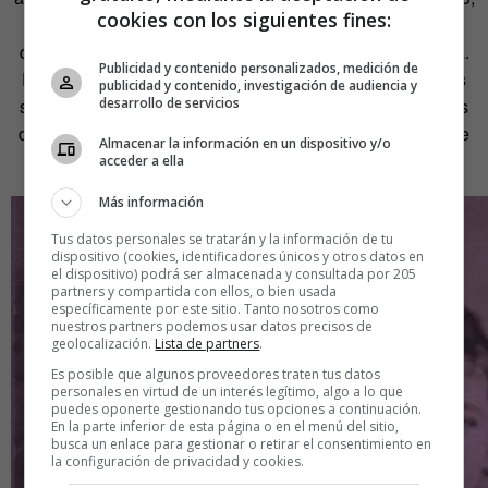
cookies con los siguientes fines:
comentarlo, contactar con gente, chatear… Pero eso no
quiere decir que la app no genere rentabilidad económica.
Publicidad y contenido personalizados, medición de
Para poder seguir ofreciendo nuestros servicios debemos
publicidad y contenido, investigación de audiencia y
desarrollo de servicios
ser rentables, y eso lo conseguimos a través de las ventas
de la tienda
online
que ahora es mucho más usable desde
Almacenar la información en un dispositivo y/o
el móvil».
acceder a ella
Más información
Tus datos personales se tratarán y la información de tu
dispositivo (cookies, identificadores únicos y otros datos en
el dispositivo) podrá ser almacenada y consultada por 205
partners y compartida con ellos, o bien usada
específicamente por este sitio. Tanto nosotros como
nuestros partners podemos usar datos precisos de
geolocalización.
Lista de partners
.
Es posible que algunos proveedores traten tus datos
personales en virtud de un interés legítimo, algo a lo que
puedes oponerte gestionando tus opciones a continuación.
En la parte inferior de esta página o en el menú del sitio,
busca un enlace para gestionar o retirar el consentimiento en
la configuración de privacidad y cookies.