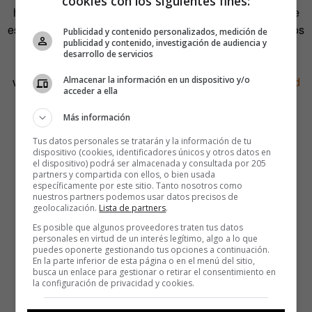
cookies con los siguientes fines:
hemos visto antes, que son visualmente arrebatadores, se
están añadiendo a diario. Han hablado de nosotros en sitios
Publicidad y contenido personalizados, medición de
publicidad y contenido, investigación de audiencia y
geniales como
Coolhunting
,
PSFK
,
Flavorpill
,
Interview
,
desarrollo de servicios
Surface
y
Abitare
. Nuestra fiesta de lanzamiento de la
Almacenar la información en un dispositivo y/o
versión Beta, el 2 de noviembre en el
Storefront for Art and
acceder a ella
Architecture
de Nueva York, fue un gran éxito.
Más información
Tus datos personales se tratarán y la información de tu
dispositivo (cookies, identificadores únicos y otros datos en
el dispositivo) podrá ser almacenada y consultada por 205
partners y compartida con ellos, o bien usada
específicamente por este sitio. Tanto nosotros como
nuestros partners podemos usar datos precisos de
geolocalización.
Lista de partners
.
Es posible que algunos proveedores traten tus datos
personales en virtud de un interés legítimo, algo a lo que
puedes oponerte gestionando tus opciones a continuación.
En la parte inferior de esta página o en el menú del sitio,
busca un enlace para gestionar o retirar el consentimiento en
la configuración de privacidad y cookies.