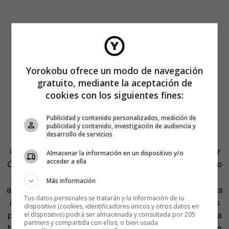
Yorokobu ofrece un modo de navegación
gratuito, mediante la aceptación de
cookies con los siguientes fines:
Publicidad y contenido personalizados, medición de
publicidad y contenido, investigación de audiencia y
desarrollo de servicios
Quien haya visto la película de Michael Moore
Bowling for
Almacenar la información en un dispositivo y/o
acceder a ella
Columbine
conoce de sobra su ‘teoría de la paranoia’. Pero
no todos comprenden la relación íntima de muchos
Más información
americanos con sus armas. De hecho, los dueños de armas
Tus datos personales se tratarán y la información de tu
automáticas, cañones y tanques se reúnen una vez al año
dispositivo (cookies, identificadores únicos y otros datos en
para
disparar a todo
lo que ven en el horizonte. Parece una
el dispositivo) podrá ser almacenada y consultada por 205
partners y compartida con ellos, o bien usada
fantasía. Sin embargo, las razones por las que la población