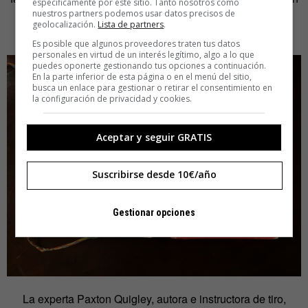
específicamente por este sitio. Tanto nosotros como
nuestros partners podemos usar datos precisos de
femenina se está armando son reales: los ataques con
geolocalización.
Lista de partners
.
violencia.
Es posible que algunos proveedores traten tus datos
personales en virtud de un interés legítimo, algo a lo que
puedes oponerte gestionando tus opciones a continuación.
En la parte inferior de esta página o en el menú del sitio,
busca un enlace para gestionar o retirar el consentimiento en
la configuración de privacidad y cookies.
Aceptar y seguir GRATIS
Suscribirse desde 10€/año
Gestionar opciones
La experta Paxton Quigley, autora e instructora de tiro,