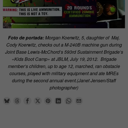
Foto de portada:
Morgan Koerwitz, 5, daughter of Maj.
Cody Koerwitz, checks out a M-240B machine gun during
Joint Base Lewis-McChord’s 593rd Sustainment Brigade’s
«Kids Boot Camp» at JBLM, July 19, 2012. Brigade
member’s children, up to age 12, marched, ran obstacle
courses, played with military equipment and ate MREs
during the second annual event.(Janet Jensen/Staff
photographer)