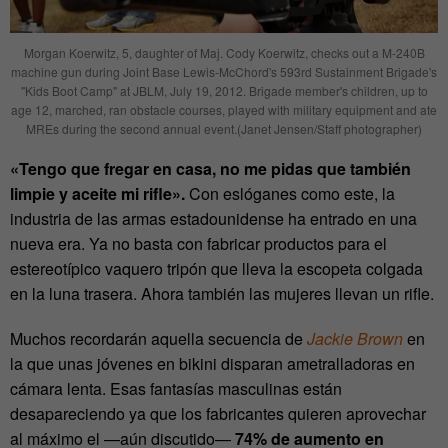
Morgan Koerwitz, 5, daughter of Maj. Cody Koerwitz, checks out a M-240B
machine gun during Joint Base Lewis-McChord's 593rd Sustainment Brigade's
"Kids Boot Camp" at JBLM, July 19, 2012. Brigade member's children, up to
age 12, marched, ran obstacle courses, played with military equipment and ate
MREs during the second annual event.(Janet Jensen/Staff photographer)
«
Tengo que fregar en casa, no me pidas que también
limpie y aceite mi rifle
».
C
on eslóganes como este, la
industria de las armas estadounidense ha entrado en una
nueva era. Ya no basta con fabricar productos para el
estereotípico vaquero tripón que lleva la escopeta colgada
en la luna trasera. Ahora también las mujeres llevan un rifle.
Muchos recordarán aquella secuencia de
Jackie Brown
en
la que unas jóvenes en bikini disparan ametralladoras en
cámara lenta. Esas fantasías masculinas están
desapareciendo ya que los fabricantes quieren aprovechar
al máximo el —aún discutido—
74% de aumento en