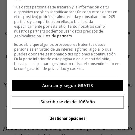
Tus datos personales se tratarán y la información de tu
El 54% de la población mundial vive en las ciudades y se
dispositivo (cookies, identificadores únicos y otros datos en
el dispositivo) podrá ser almacenada y consultada por 205
prevé que en 2050 llegará al 66%,
según calcula la
partners y compartida con ellos, o bien usada
Organización de las Naciones Unidas
. En 2007 ya se
específicamente por este sitio. Tanto nosotros como
nuestros partners podemos usar datos precisos de
superó el número de población urbana a la rural. Ahora, 28
geolocalización.
Lista de partners
.
ciudades superan los 10 millones de personas, pero en
Es posible que algunos proveedores traten tus datos
2030 serán 40. La Tierra, siguiendo esta evolución, se
personales en virtud de un interés legítimo, algo a lo que
puedes oponerte gestionando tus opciones a continuación.
enfrenta a dos retos: aumentar la habitabilidad y aumentar
En la parte inferior de esta página o en el menú del sitio,
las zonas de cultivo para alojar a los 3.000 millones de
busca un enlace para gestionar o retirar el consentimiento en
la configuración de privacidad y cookies.
personas más que habrá a finales de siglo.
Y deriva en otros tantos: un necesario cambio de paradigma
Aceptar y seguir GRATIS
en los transportes, adecuándose a lo renovable y menos
contaminante; una capacidad de recibir migraciones
Suscribirse desde 10€/año
masivas; y aprender a proteger lo propio ante el peligro de
la homogeneización.
Gestionar opciones
¿Cómo será este impacto globalizador y turístico? «Es cierto