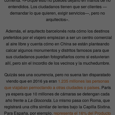
comenta. «Porque esto no puedes dejarlo en manos de no
entendidos. Los ciudadanos tienen que ser clientes —
demandar lo que quieren, exigir servicios—, pero no
arquitectos».
Además, el arquitecto barcelonés nota cómo los destinos
preferidos por el viajero empiezan a ser un centro comercial
al aire libre y cuenta cómo en China se están planteando
calcar algunos monumentos y distritos famosos para que
sus ciudadanos puedan fotografiarlos como si estuvieran
allí, pero sin el incordio de los vecinos y la muchedumbre.
Quizás sea una ocurrencia, pero no suena tan disparatado
viendo que en 2016 ya eran
1.235 millones las personas
que viajaban pernoctando a otras ciudades o países
. París
ya espera que 10 millones de cámaras se detengan cada
año frente a
La Gioconda
. Lo mismo pasa con Roma, que
registrará una cifra similar de lentes bajo la Capilla Sixtina.
Para España, por ejemplo,
representa el 16% del Producto