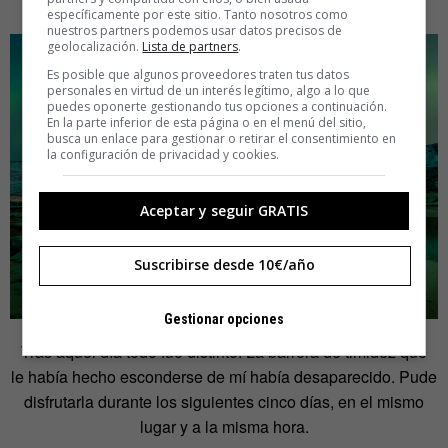
tres últimos años.
específicamente por este sitio. Tanto nosotros como
nuestros partners podemos usar datos precisos de
geolocalización.
Lista de partners
.
Es posible que algunos proveedores traten tus datos
personales en virtud de un interés legítimo, algo a lo que
puedes oponerte gestionando tus opciones a continuación.
En la parte inferior de esta página o en el menú del sitio,
busca un enlace para gestionar o retirar el consentimiento en
la configuración de privacidad y cookies.
Aceptar y seguir GRATIS
Suscribirse desde 10€/año
Gestionar opciones
Tras aquel día todo fue distinto. La barrera de timidez que
le había hecho esconderse de mí había desaparecido. Pude
disfrutarla durante los siguientes cinco días, en el mismo
lugar y a la misma hora.