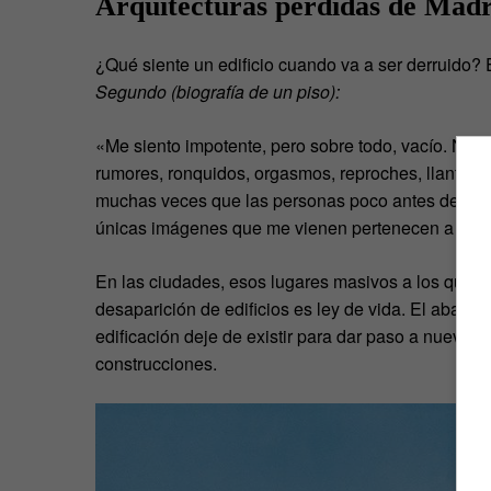
Arquitecturas perdidas de Madr
¿Qué siente un edificio cuando va a ser derruido?
Segundo (biografía de un piso):
«Me siento impotente, pero sobre todo, vacío. No 
rumores, ronquidos, orgasmos, reproches, llantos y 
muchas veces que las personas poco antes de mori
únicas imágenes que me vienen pertenecen a tod
En las ciudades, esos lugares masivos a los que no 
desaparición de edificios es ley de vida. El aband
edificación deje de existir para dar paso a nueva
construcciones.