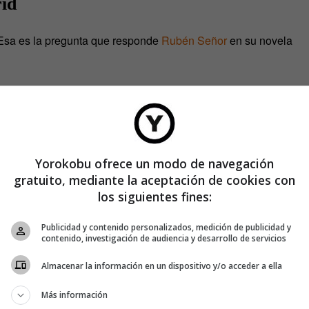
id
 Esa es la pregunta que responde
Rubén Señor
en su novela
me queda nada. Me había acostumbrado tanto a gritos,
risas que este silencio es la peor de las agonías. He oído
r ven pasar sus vidas en imágenes. En este momento, las
os aquellos que han
pasado por mí…».
Yorokobu ofrece un modo de navegación
se llega sino que, más bien, se es engullido, la aparición y
gratuito, mediante la aceptación de cookies con
ono, la especulación o las guerras pueden hacer que una
los siguientes fines:
s construcciones. El problema ocurre cuando no son simples
Publicidad y contenido personalizados, medición de publicidad y
contenido, investigación de audiencia y desarrollo de servicios
Almacenar la información en un dispositivo y/o acceder a ella
Más información