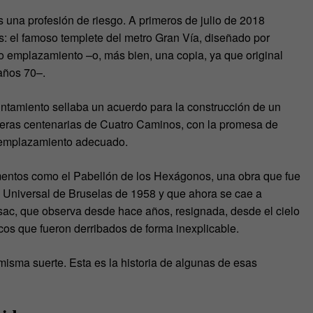
s una profesión de riesgo. A primeros de julio de 2018
os: el famoso templete del metro Gran Vía, diseñado por
uo emplazamiento –o, más bien, una copia, ya que original
 años 70–.
untamiento sellaba un acuerdo para la construcción de un
cheras centenarias de Cuatro Caminos, con la promesa de
n emplazamiento adecuado.
mentos como el Pabellón de los Hexágonos, una obra que fue
 Universal de Bruselas de 1958 y que ahora se cae a
ac, que observa desde hace años, resignada, desde el cielo
óricos que fueron derribados de forma inexplicable.
isma suerte. Esta es la historia de algunas de esas