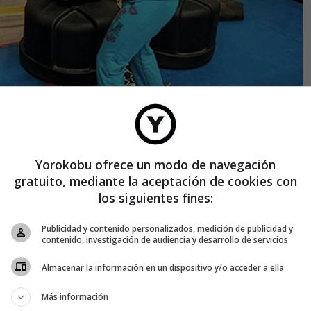
Yorokobu ofrece un modo de navegación
la pequeña activista paquistaní Malala Yousafzai (estudiante
gratuito, mediante la aceptación de cookies con
as en su país, víctima de un grave atentado –no mortal- en
los siguientes fines:
o donde, según sus fundadores, «se comparten valores,
ía ser México con un alto nivel de educación y un bajo índice
Publicidad y contenido personalizados, medición de publicidad y
contenido, investigación de audiencia y desarrollo de servicios
o, ofrecer maestros calificados, instalaciones dignas, acceso
Almacenar la información en un dispositivo y/o acceder a ella
el apoyo en las tareas de los estudiantes para generar en
res», explica Gutiérrez. Por el otro, tratan de «inculcar a los
Más información
desde jóvenes las técnicas de lucha profesionales.