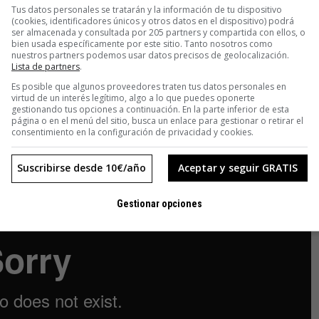
Tus datos personales se tratarán y la información de tu dispositivo
elincuencia entre los niños de nuestro país. Cómo la violencia
(cookies, identificadores únicos y otros datos en el dispositivo) podrá
nes», matiza el instructor el rizoma de su idea. «En nuestro
ser almacenada y consultada por 205 partners y compartida con ellos, o
bien usada específicamente por este sitio. Tanto nosotros como
 sido muy importantes para que hoy seamos las personas que
nuestros partners podemos usar datos precisos de geolocalización.
Lista de partners
.
que los niños aprendieran un arte que pudiera inculcarles
z de ser el motor que les atrajera hasta aquí. Que tuvieran
Es posible que algunos proveedores traten tus datos personales en
virtud de un interés legítimo, algo a lo que puedes oponerte
gestionando tus opciones a continuación. En la parte inferior de esta
página o en el menú del sitio, busca un enlace para gestionar o retirar el
consentimiento en la configuración de privacidad y cookies.
Suscribirse desde 10€/año
Aceptar y seguir GRATIS
Gestionar opciones