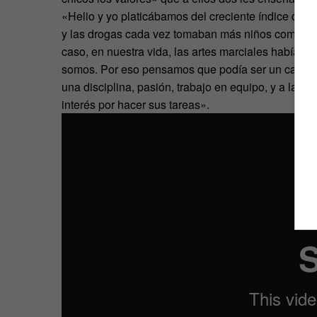
«Helio y yo platicábamos del creciente índice de d
y las drogas cada vez tomaban más niños como rehe
caso, en nuestra vida, las artes marciales habían
somos. Por eso pensamos que podía ser un camino 
una disciplina, pasión, trabajo en equipo, y a la ve
interés por hacer sus tareas».