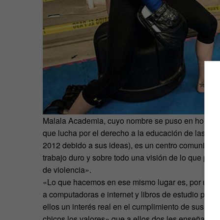
Malala Academia, cuyo nombre se puso en honor a 
que lucha por el derecho a la educación de las niñ
2012 debido a sus ideas), es un centro comunitari
trabajo duro y sobre todo una visión de lo que podr
de violencia».
«Lo que hacemos en ese mismo lugar es, por un lad
a computadoras e internet y libros de estudio para 
ellos un interés real en el cumplimiento de sus debe
chicos los valores» que a ellos dos les enseñaron 