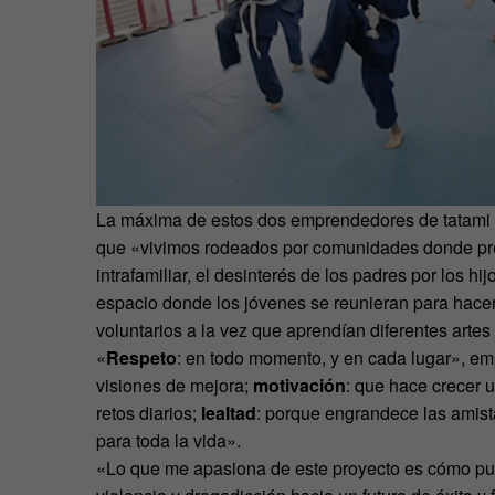
La máxima de estos dos emprendedores de tatami e
que «vivimos rodeados por comunidades donde preval
intrafamiliar, el desinterés de los padres por los hi
espacio donde los jóvenes se reunieran para hacer
voluntarios a la vez que aprendían diferentes arte
«
Respeto
: en todo momento, y en cada lugar», e
visiones de mejora;
motivación
: que hace crecer 
retos diarios;
lealtad
: porque engrandece las amis
para toda la vida».
«Lo que me apasiona de este proyecto es cómo pue