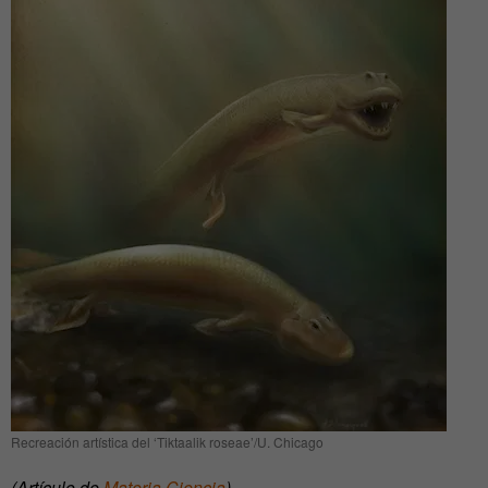
Recreación artística del ‘Tiktaalik roseae’/U. Chicago
(Artículo de
Materia Ciencia
)