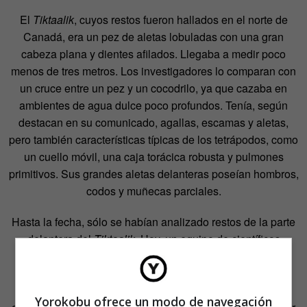
El
Tiktaalik
, cuyos restos fueron hallados en el norte de
Canadá, era un pez de aletas lobuladas con una gran
cabeza plana y dientes afilados. Llegaba a medir poco
menos de tres metros. Los investigadores lo comparan con
un cruce entre un pez y un cocodrilo, ya que cazaba en
ambientes de agua dulce poco profundos. Tenía, según
destacan en su comunicado, agallas, escamas y aletas,
pero también características típicas de los tetrápodos, como
un cuello móvil, una caja torácica robusta y pulmones
primitivos. Sus grandes aletas delanteras poseían hombros,
codos y muñecas parciales.
Hasta la fecha, sólo se habían analizado restos de la parte
delantera del
Tiktaalik
. Hoy, un equipo de científicos
capitaneado por Shubin publica en la revista
PNAS
un
estudio de su pelvis y de restos parciales de una aleta
pélvica. Según este trabajo, el pez poseía crestas en la
Yorokobu ofrece un modo de navegación