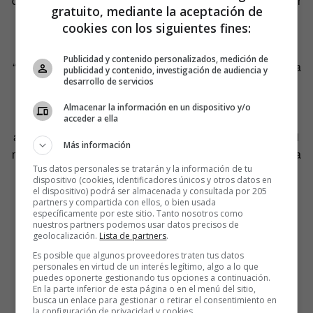
cadera para la inserción de potentes músculos para mover
gratuito, mediante la aceptación de
las aletas. Y sus aletas traseras eran tan largas como las
cookies con los siguientes fines:
delanteras.
Publicidad y contenido personalizados, medición de
“Es razonable suponer que, con esos grandes radios de la
publicidad y contenido, investigación de audiencia y
desarrollo de servicios
aleta,
Tiktaalik
utilizaba sus aletas traseras para nadar,
como un remo. Pero es posible que también pudiera
Almacenar la información en un dispositivo y/o
caminar con ellas. Los peces pulmonados africanos
acceder a ella
actuales tienen similares pelvis de gran tamaño y en 2011
Más información
mostramos que
caminan bajo el agua
, en el fondo”, señala
Tus datos personales se tratarán y la información de tu
Shubin.
dispositivo (cookies, identificadores únicos y otros datos en
el dispositivo) podrá ser almacenada y consultada por 205
partners y compartida con ellos, o bien usada
específicamente por este sitio. Tanto nosotros como
nuestros partners podemos usar datos precisos de
geolocalización.
Lista de partners
.
Es posible que algunos proveedores traten tus datos
personales en virtud de un interés legítimo, algo a lo que
puedes oponerte gestionando tus opciones a continuación.
En la parte inferior de esta página o en el menú del sitio,
busca un enlace para gestionar o retirar el consentimiento en
la configuración de privacidad y cookies.