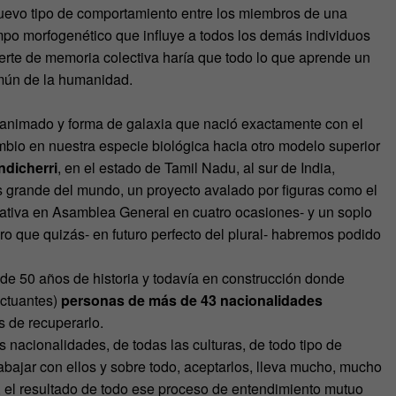
uevo tipo de comportamiento entre los miembros de una
po morfogenético que influye a todos los demás individuos
rte de memoria colectiva haría que todo lo que aprende un
omún de la humanidad.
 animado y forma de galaxia que nació exactamente con el
ambio en nuestra especie biológica hacia otro modelo superior
ndicherri
, en el estado de Tamil Nadu, al sur de India,
 grande del mundo, un proyecto avalado por figuras como el
tiva en Asamblea General en cuatro ocasiones- y un soplo
o que quizás- en futuro perfecto del plural- habremos podido
 de 50 años de historia y todavía en construcción donde
uctuantes)
personas de más de 43 nacionalidades
 de recuperarlo.
 nacionalidades, de todas las culturas, de todo tipo de
trabajar con ellos y sobre todo, aceptarlos, lleva mucho, mucho
, el resultado de todo ese proceso de entendimiento mutuo