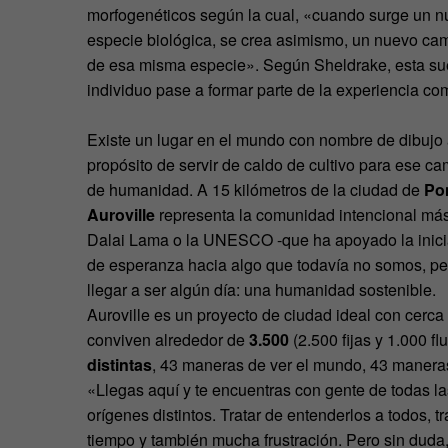
morfogenéticos según la cual, «cuando surge un n
especie biológica, se crea asimismo, un nuevo cam
de esa misma especie». Según Sheldrake, esta sue
individuo pase a formar parte de la experiencia c
Existe un lugar en el mundo con nombre de dibujo
propósito de servir de caldo de cultivo para ese c
de humanidad. A 15 kilómetros de la ciudad de
Po
Auroville
representa la comunidad intencional más
Dalai Lama o la UNESCO -que ha apoyado la inicia
de esperanza hacia algo que todavía no somos, per
llegar a ser algún día: una humanidad sostenible.
Auroville es un proyecto de ciudad ideal con cerca
conviven alrededor de
3.500
(2.500 fijas y 1.000 fl
distintas
, 43 maneras de ver el mundo, 43 maneras
«Llegas aquí y te encuentras con gente de todas las
orígenes distintos. Tratar de entenderlos a todos, 
tiempo y también mucha frustración. Pero sin duda