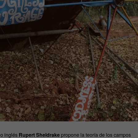
go inglés
Rupert Sheldrake
propone la teoría de los campos