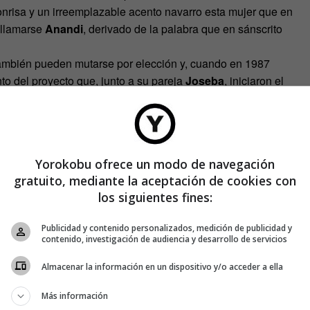
nrisa y un irreemplazable acento navarro esta mujer que en
 llamarse
Anandi
, derivado de la palabra que en sánscrito
 también pueden mutarse por elección y, cuando en 1987
to del proyecto que, junto a su pareja
Joseba
, iniciaron el
cho años después llegaban a Auroville para quedarse con la
o este tiempo: «dedicar mi vida a algo que de verdad pueda
ndi sonríe de puro placer.
Yorokobu ofrece un modo de navegación
gratuito, mediante la aceptación de cookies con
los siguientes fines:
Publicidad y contenido personalizados, medición de publicidad y
contenido, investigación de audiencia y desarrollo de servicios
Almacenar la información en un dispositivo y/o acceder a ella
Más información