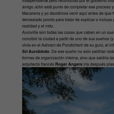
independiente pero reconocido por el gobierno ind
amigo John está punto de completar ese proceso y,
Macarena y yo decidimos venir aquí antes de que 
demasiado pronto para tratar de explicar o incluso 
realidad y el mito.
Auroville son todas las cosas que caben en un su
concibió la ciudad a partir de uno de sus sueños (
vivía en el Ashram de Pondicherri de su gurú, el in
Sri Aurobindo
. De ese sueño no solo saldrían tod
formas de organización interna, sino que saldría ta
arquitecto francés
Roger Angers
iría después pla