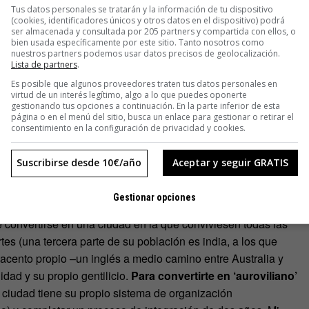
Tus datos personales se tratarán y la información de tu dispositivo
(cookies, identificadores únicos y otros datos en el dispositivo) podrá
ser almacenada y consultada por 205 partners y compartida con ellos, o
bien usada específicamente por este sitio. Tanto nosotros como
nuestros partners podemos usar datos precisos de geolocalización.
Lista de partners
.
Es posible que algunos proveedores traten tus datos personales en
virtud de un interés legítimo, algo a lo que puedes oponerte
gestionando tus opciones a continuación. En la parte inferior de esta
página o en el menú del sitio, busca un enlace para gestionar o retirar el
consentimiento en la configuración de privacidad y cookies.
Suscribirse desde 10€/año
Aceptar y seguir GRATIS
Gestionar opciones
egó antes de que el lugar existiera y gente que desde aquí
e convertirse en una ciudad en la que conviviesen todas las
tes (una tercera parte de su población es india, a los que
 acento propio –un inglés a medio camino entre Australia y
idad y su propio gentilicio.
Para convertirte en ‘auroviliano’
 ciudad tiene su propio sistema de organización