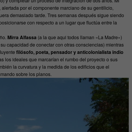
io) y completar un proceso de integración de dos años. Mi
 alertada por el componente marciano de su gentilicio,
fuera demasiado tarde. Tres semanas después sigue siendo
posicionarse con respecto a un lugar que fluctúa entre la
eño.
Mirra Alfassa
(a la que aqui todos llaman «La Madre»)
y su capacidad de conectar con otras consciencias) mientras
fluyente
filósofo, poeta, pensador y anticolonialista indio
as los ideales que marcarían el rumbo del proyecto o sus
mbién la curvatura y la medida de los edificios que el
smando sobre los planos.