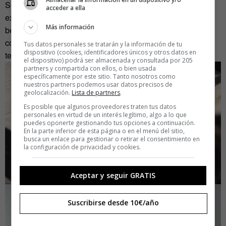
Según afirma, «es importante que la comunidad viva la
acceder a ella
experiencia del arte y explote al mismo tiempo los
Más información
beneficios de la tecnología. Una vez logrado el
conocimiento, serán ellos mismos los que puedan crear
Tus datos personales se tratarán y la información de tu
dispositivo (cookies, identificadores únicos y otros datos en
tecnología propia. Tecnología con identidad».
el dispositivo) podrá ser almacenada y consultada por 205
partners y compartida con ellos, o bien usada
específicamente por este sitio. Tanto nosotros como
nuestros partners podemos usar datos precisos de
geolocalización.
Lista de partners
.
Es posible que algunos proveedores traten tus datos
personales en virtud de un interés legítimo, algo a lo que
puedes oponerte gestionando tus opciones a continuación.
En la parte inferior de esta página o en el menú del sitio,
busca un enlace para gestionar o retirar el consentimiento en
la configuración de privacidad y cookies.
Aceptar y seguir GRATIS
Suscribirse desde 10€/año