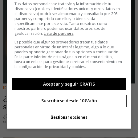
Tus datos personales se tratarán y la información de tu
dispositivo (cookies, identificadores únicos y otros datos en
el dispositivo) podrá ser almacenada y consultada por 205
partners y compartida con ellos, o bien usada
específicamente por este sitio. Tanto nosotros como
nuestros partners podemos usar datos precisos de
geolocalización.
Lista de partners
.
Es posible que algunos proveedores traten tus datos
personales en virtud de un interés legítimo, algo a lo que
puedes oponerte gestionando tus opciones a continuación.
En la parte inferior de esta página o en el menú del sitio,
busca un enlace para gestionar o retirar el consentimiento en
la configuración de privacidad y cookies.
Aceptar y seguir GRATIS
IDEAS
¿Por qué hemos aceptado que
Suscribirse desde 10€/año
sobrevivir es igual a tener éxito?
¿Cuándo fue la última vez que desbloqueamos el móvil y no
Gestionar opciones
sentimos que el mundo se