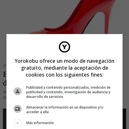
Yorokobu ofrece un modo de navegación
CINE/TV
gratuito, mediante la aceptación de
El diablo ya no viste de Prada, viste
cookies con los siguientes fines:
de pánico
Publicidad y contenido personalizados, medición de
Aquel estreno de la película El Diablo Viste de Prada (2006) fue,
publicidad y contenido, investigación de audiencia y
para muchos —entre las
desarrollo de servicios
Almacenar la información en un dispositivo y/o
acceder a ella
Más información