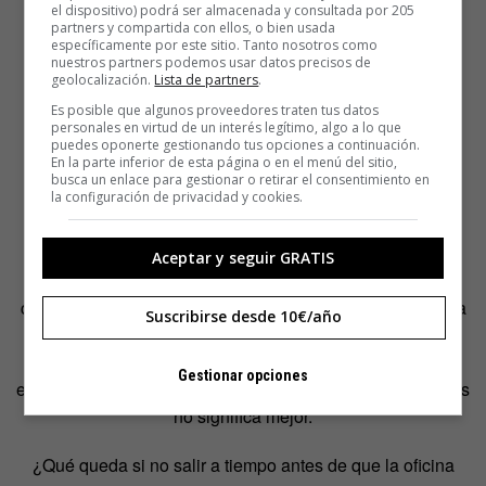
el dispositivo) podrá ser almacenada y consultada por 205
partners y compartida con ellos, o bien usada
específicamente por este sitio. Tanto nosotros como
nuestros partners podemos usar datos precisos de
geolocalización.
Lista de partners
.
Es posible que algunos proveedores traten tus datos
personales en virtud de un interés legítimo, algo a lo que
puedes oponerte gestionando tus opciones a continuación.
En la parte inferior de esta página o en el menú del sitio,
busca un enlace para gestionar o retirar el consentimiento en
la configuración de privacidad y cookies.
Aceptar y seguir GRATIS
Y, un día más, la realidad no supera a la ficción. En cierta
cultura empresarial, se mantiene como símbolo de éxito la
Suscribirse desde 10€/año
idea de alcanzar únicamente metas profesionales,
productividad humanamente insostenible y validación
Gestionar opciones
externa. Sin embargo, lo que filtra esta secuela es que más
no significa mejor.
¿Qué queda si no salir a tiempo antes de que la oficina