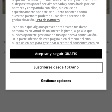
el dispositivo) podrá ser almacenada y consultada por 205
partners y compartida con ellos, o bien usada
específicamente por este sitio. Tanto nosotros como
nuestros partners podemos usar datos precisos de
BRANDED CONTENT
ALICIA BATLE ZAPATA
geolocalización.
Lista de partners
.
Desgaste cognitivo y la tentación de
Es posible que algunos proveedores traten tus datos
personales en virtud de un interés legítimo, algo a lo que
externalizar el pensamiento
puedes oponerte gestionando tus opciones a continuación.
En la parte inferior de esta página o en el menú del sitio,
Hace unos días leí en LinkedIn un texto que reconocí antes incluso de llegar al
busca un enlace para gestionar o retirar el consentimiento en
segundo párrafo. Para los que usamos la inteligencia artificial a diario es
la configuración de privacidad y cookies.
sencillo detectar su huella, no por el tema o el autor, sino por la forma. El post
Aceptar y seguir GRATIS
en sí tenía esa arquitectura —por desgracia, demasiado familiar— de los
textos generados con inteligencia artificial
Suscribirse desde 10€/año
LEER MÁS
Gestionar opciones